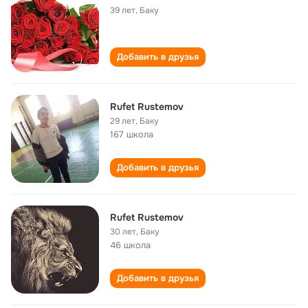
39 лет
,
Баку
Добавить в друзья
Rufet Rustemov
29 лет
,
Баку
167 школа
Добавить в друзья
Rufet Rustemov
30 лет
,
Баку
46 школа
Добавить в друзья