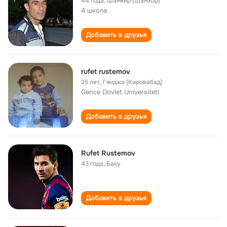
44 года
,
Шамкир (Шамхор)
4 школа
Добавить в друзья
rufet rustemov
25 лет
,
Гянджа (Кировабад)
Gence Dovlet Universiteti
Добавить в друзья
Rufet Rustemov
43 года
,
Баку
Добавить в друзья