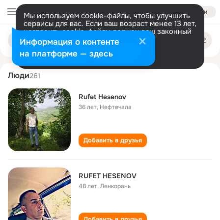
Войти
Мы используем cookie-файлы, чтобы улучшить
сервисы для вас. Если ваш возраст менее 13 лет,
настроить cookie-файлы должен ваш законный
rufet hesenov
Поиск
представитель.
Больше информации
Информация о контенте
по
людям
Разрешить все
Настроить
на платформе — здесь
Люди
261
Rufet Hesenov
36 лет
,
Нефтечала
Добавить в друзья
RUFET HESENOV
48 лет
,
Ленкорань
Добавить в друзья