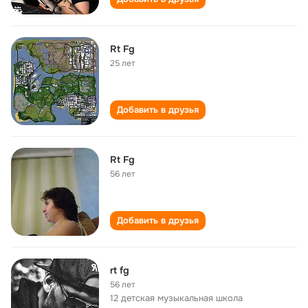
Rt Fg
25 лет
Добавить в друзья
Rt Fg
56 лет
Добавить в друзья
rt fg
56 лет
12 детская музыкальная школа