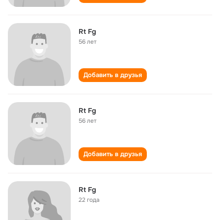
Rt Fg
56 лет
Добавить в друзья
Rt Fg
56 лет
Добавить в друзья
Rt Fg
22 года