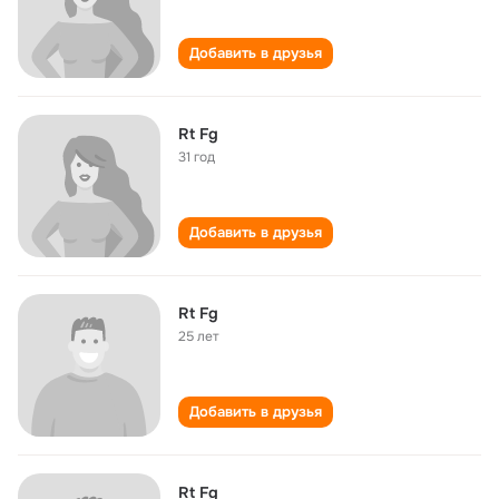
Добавить в друзья
Rt Fg
31 год
Добавить в друзья
Rt Fg
25 лет
Добавить в друзья
Rt Fg