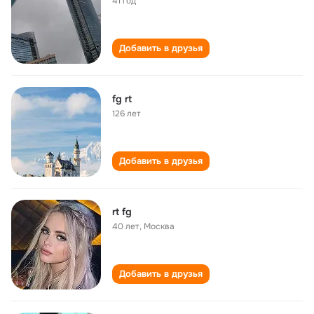
41 год
Добавить в друзья
fg rt
126 лет
Добавить в друзья
rt fg
40 лет
,
Москва
Добавить в друзья