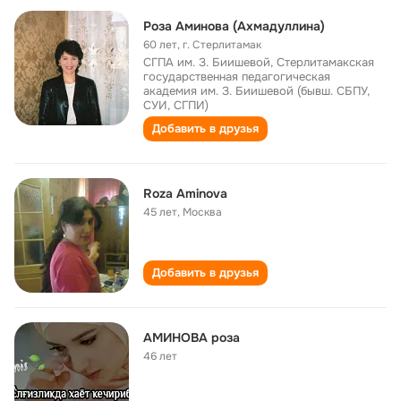
Роза Аминова (Ахмадуллина)
60 лет
,
г. Стерлитамак
СГПА им. З. Биишевой, Стерлитамакская
государственная педагогическая
академия им. З. Биишевой (бывш. СБПУ,
СУИ, СГПИ)
Добавить в друзья
Roza Aminova
45 лет
,
Москва
Добавить в друзья
АМИНОВА роза
46 лет