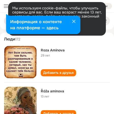
Войти
Мы используем cookie-файлы, чтобы улучшить
сервисы для вас. Если ваш возраст менее 13 лет,
настроить cookie-файлы должен ваш законный
roza aminova
Поиск
представитель.
Больше информации
Информация о контенте
по
людям
Разрешить все
Настроить
на платформе — здесь
Люди
172
Roza Aminova
29 лет
Добавить в друзья
Řóža aminova
13 лет
Добавить в друзья