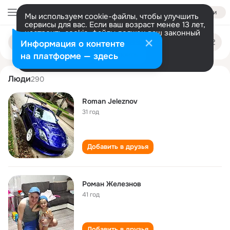
Войти
Мы используем cookie-файлы, чтобы улучшить
сервисы для вас. Если ваш возраст менее 13 лет,
настроить cookie-файлы должен ваш законный
roman zheleznov
Поиск
представитель.
Больше информации
Информация о контенте
по
людям
Разрешить все
Настроить
на платформе — здесь
Люди
290
Roman Jeleznov
31 год
Добавить в друзья
Роман Железнов
41 год
Добавить в друзья