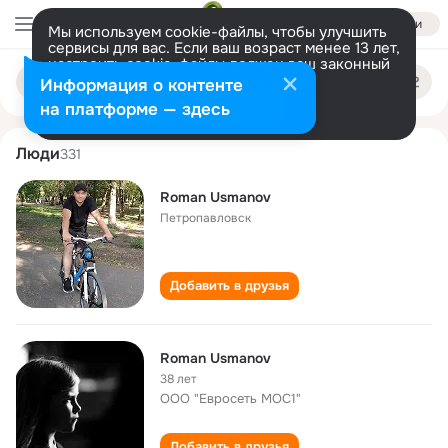
Войти
Мы используем cookie-файлы, чтобы улучшить
сервисы для вас. Если ваш возраст менее 13 лет,
настроить cookie-файлы должен ваш законный
roman usmanov
Поиск
представитель.
Больше информации
Информация о контенте
по
людям
Разрешить все
Настроить
на платформе — здесь
Люди
331
Roman Usmanov
Петропавловск
Добавить в друзья
Roman Usmanov
38 лет
ООО "Евросеть МОС1"
Добавить в друзья