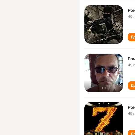
Ром
40 
До
Ром
49 
До
Ром
49 
До