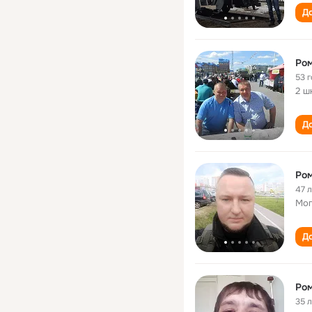
До
Ром
53 
2 ш
До
Ром
47 
Мог
До
Ром
35 