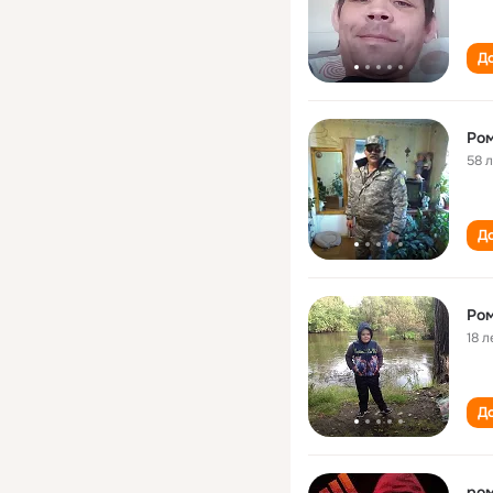
До
Ром
58 
До
Ром
18 л
До
ром