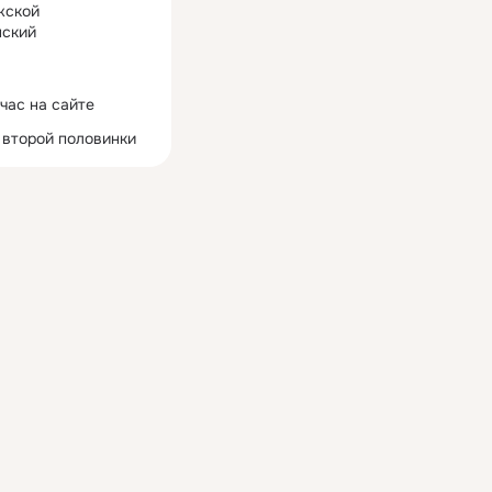
жской
ский
час на сайте
 второй половинки