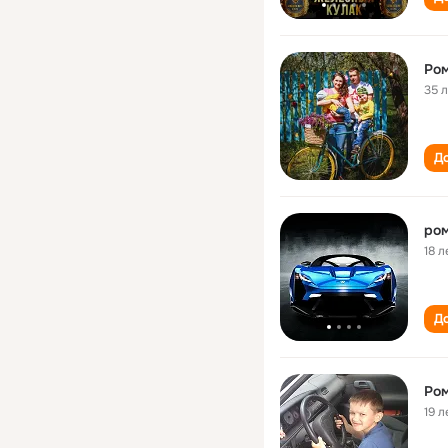
Ром
35 
До
ром
18 л
До
Ром
19 л