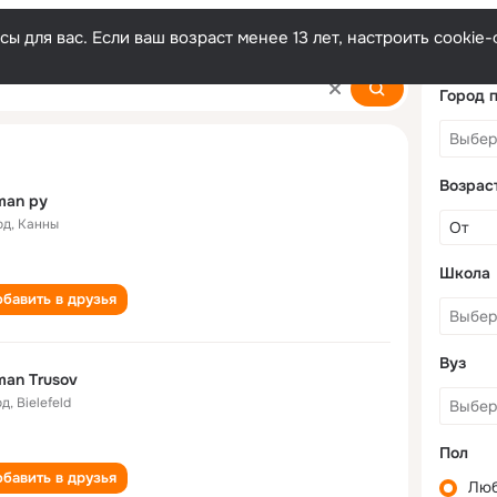
ы для вас. Если ваш возраст менее 13 лет, настроить cooki
Город 
Возрас
man ру
од
,
Канны
Школа
бавить в друзья
Вуз
an Trusov
од
,
Bielefeld
Пол
бавить в друзья
Лю