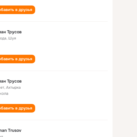
бавить в друзья
ан Трусов
года
,
Шуя
бавить в друзья
ан Трусов
лет
,
Ахтырка
кола
бавить в друзья
an Trusov
од