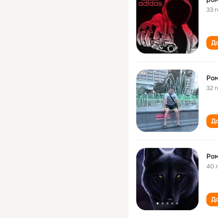
33 
До
Ром
32 
До
Ром
40 
До