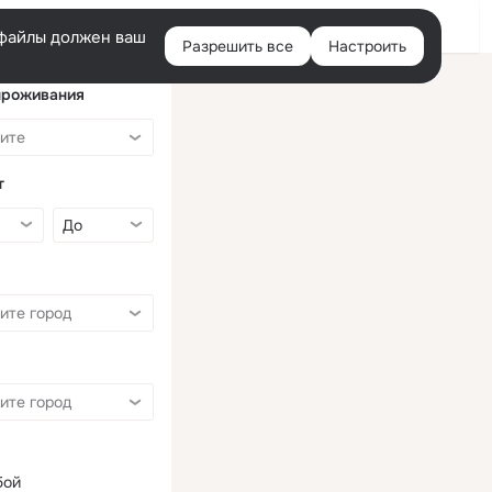
Войти
e-файлы должен ваш
Разрешить все
Настроить
Правая
колонка
проживания
т
бой