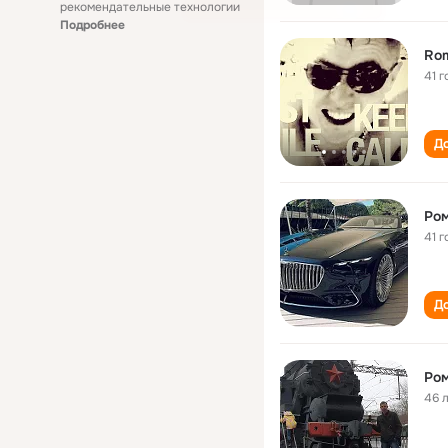
рекомендательные технологии
Подробнее
Ro
41 г
До
Ром
41 г
До
Ром
46 