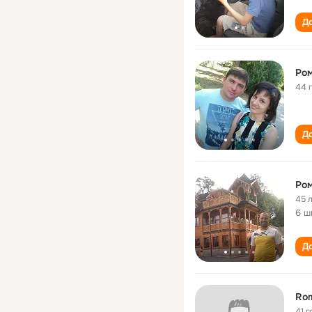
До
Ром
44 
До
Ром
45 
6 ш
До
Rom
41 г