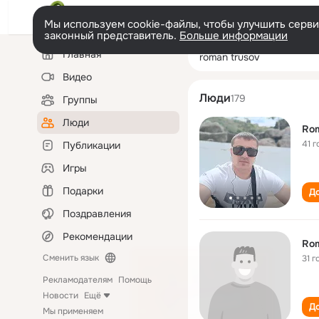
Мы используем cookie-файлы, чтобы улучшить сервис
законный представитель.
Больше информации
Левая
Поиск
Главная
roman trusov
колонка
по
людям
Видео
Люди
179
Группы
Люди
Ro
41 г
Публикации
Игры
Подарки
До
Поздравления
Рекомендации
Rom
Сменить язык
31 г
Рекламодателям
Помощь
Новости
Ещё
До
Мы применяем