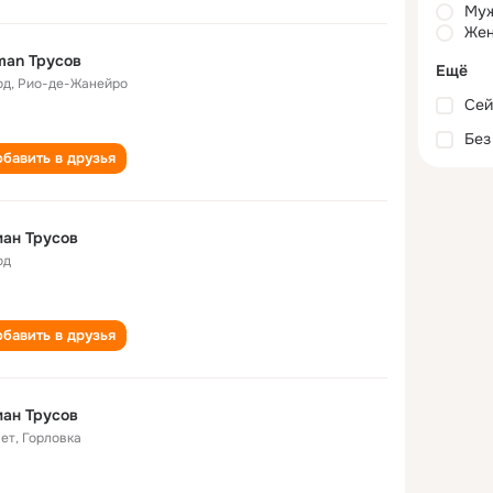
Му
Жен
man Трусов
Ещё
од
,
Рио-де-Жанейро
Сей
Без
бавить в друзья
ан Трусов
од
бавить в друзья
ан Трусов
лет
,
Горловка