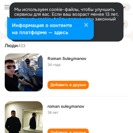
Войти
Мы используем cookie-файлы, чтобы улучшить
сервисы для вас. Если ваш возраст менее 13 лет,
настроить cookie-файлы должен ваш законный
roman suleymanov
Поиск
представитель.
Больше информации
Информация о контенте
по
людям
Разрешить все
Настроить
на платформе — здесь
Люди
433
Roman Suleymanov
34 года
Добавить в друзья
roman suleymanov
36 лет
Добавить в друзья