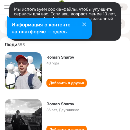
Войти
Мы используем cookie-файлы, чтобы улучшить
сервисы для вас. Если ваш возраст менее 13 лет,
настроить cookie-файлы должен ваш законный
roman sharov
Поиск
представитель.
Больше информации
Информация о контенте
по
людям
Разрешить все
Настроить
на платформе — здесь
Люди
385
Roman Sharov
43 года
Добавить в друзья
Roman Sharov
36 лет
,
Даугавпилс
Добавить в друзья