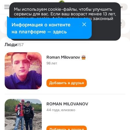
Войти
Мы используем cookie-файлы, чтобы улучшить
сервисы для вас. Если ваш возраст менее 13 лет,
настроить cookie-файлы должен ваш законный
roman milovanov
Поиск
представитель.
Больше информации
Информация о контенте
по
людям
Разрешить все
Настроить
на платформе — здесь
Люди
157
Roman Milovanov
98 лет
Добавить в друзья
ROMAN MILOVANOV
44 года
,
елизово
Добавить в друзья