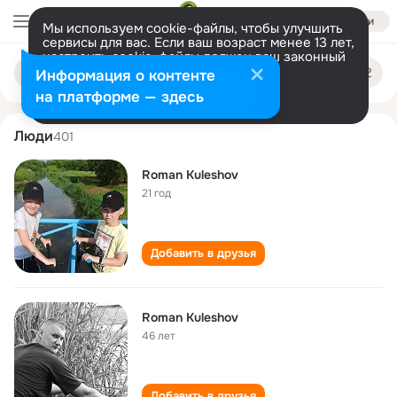
Войти
Мы используем cookie-файлы, чтобы улучшить
сервисы для вас. Если ваш возраст менее 13 лет,
настроить cookie-файлы должен ваш законный
roman kuleshov
Поиск
представитель.
Больше информации
Информация о контенте
по
людям
Разрешить все
Настроить
на платформе — здесь
Люди
401
Roman Kuleshov
21 год
Добавить в друзья
Roman Kuleshov
46 лет
Добавить в друзья