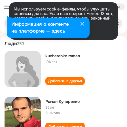
Войти
Мы используем cookie-файлы, чтобы улучшить
сервисы для вас. Если ваш возраст менее 13 лет,
настроить cookie-файлы должен ваш законный
roman kucherenko
Поиск
представитель.
Больше информации
Информация о контенте
по
людям
Разрешить все
Настроить
на платформе — здесь
Люди
353
kucherenko roman
106 лет
Добавить в друзья
Роман Кучеренко
35 лет
5 школа
Добавить в друзья