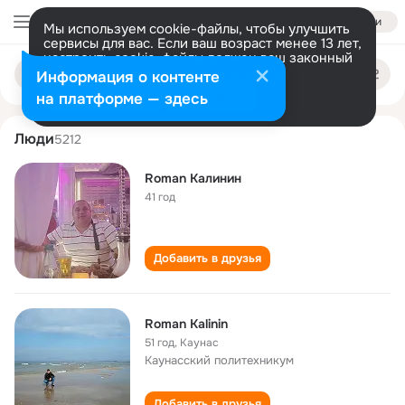
Войти
Мы используем cookie-файлы, чтобы улучшить
сервисы для вас. Если ваш возраст менее 13 лет,
настроить cookie-файлы должен ваш законный
roman kalinin
Поиск
представитель.
Больше информации
Информация о контенте
по
людям
Разрешить все
Настроить
на платформе — здесь
Люди
5212
Roman Калинин
41 год
Добавить в друзья
Roman Kalinin
51 год
,
Каунас
Каунасский политехникум
Добавить в друзья