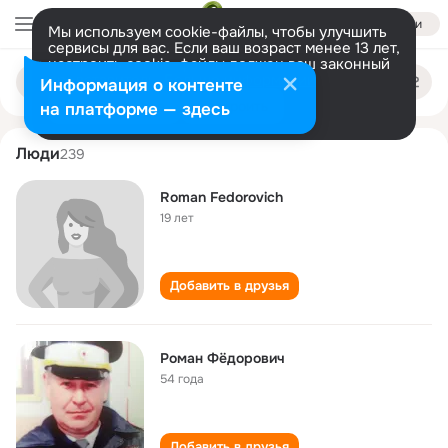
Войти
Мы используем cookie-файлы, чтобы улучшить
сервисы для вас. Если ваш возраст менее 13 лет,
настроить cookie-файлы должен ваш законный
roman fedorovich
Поиск
представитель.
Больше информации
Информация о контенте
по
людям
Разрешить все
Настроить
на платформе — здесь
Люди
239
Roman Fedorovich
19 лет
Добавить в друзья
Роман Фёдорович
54 года
Добавить в друзья