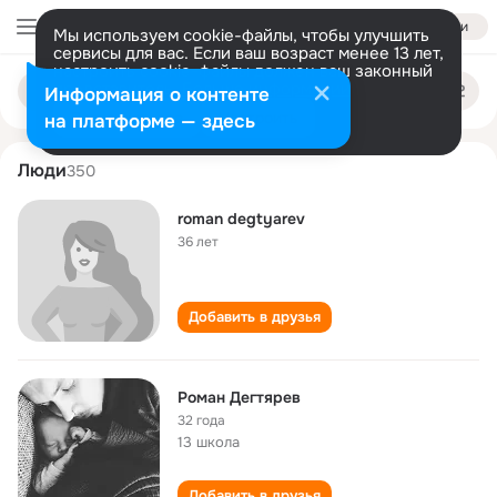
Войти
Мы используем cookie-файлы, чтобы улучшить
сервисы для вас. Если ваш возраст менее 13 лет,
настроить cookie-файлы должен ваш законный
roman degtyaryov
Поиск
представитель.
Больше информации
Информация о контенте
по
людям
Разрешить все
Настроить
на платформе — здесь
Люди
350
roman degtyarev
36 лет
Добавить в друзья
Роман Дегтярев
32 года
13 школа
Добавить в друзья