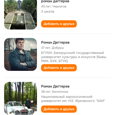
роман дегтярев
45 лет
,
Чернигов
3 школа
Добавить в друзья
Роман Дегтярев
37 лет
,
Добруш
БГУКИ, Белорусский государственный
университет культуры и искусств (бывш.
МИК, БУК, БГУК)
Добавить в друзья
Роман Дегтярев
38 лет
,
Белополье
Национальный аэрокосический
университет им. Н.Е. Жуковского "ХАИ"
Добавить в друзья