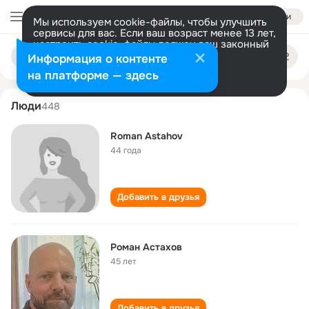
Войти
Мы используем cookie-файлы, чтобы улучшить
сервисы для вас. Если ваш возраст менее 13 лет,
настроить cookie-файлы должен ваш законный
roman astakhov
Поиск
представитель.
Больше информации
Информация о контенте
по
людям
Разрешить все
Настроить
на платформе — здесь
Люди
448
Roman Astahov
44 года
Добавить в друзья
Роман Астахов
45 лет
Добавить в друзья