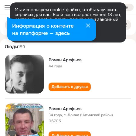
Войти
Мы используем cookie-файлы, чтобы улучшить
сервисы для вас. Если ваш возраст менее 13 лет,
настроить cookie-файлы должен ваш законный
roman arefev
Поиск
представитель.
Больше информации
Информация о контенте
по
людям
Разрешить все
Настроить
на платформе — здесь
Люди
189
Роман Арефьев
44 года
Добавить в друзья
Роман Арефьев
34 года
,
с. Домна (Читинский район)
06705
Добавить в друзья