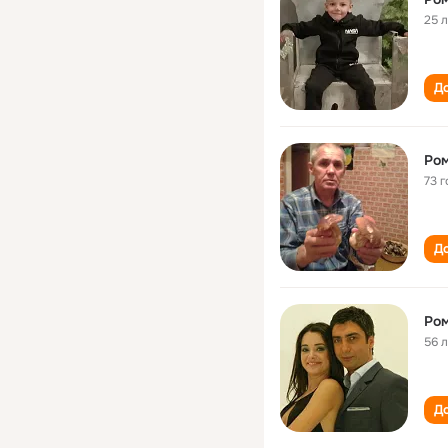
25 
До
Ро
73 г
До
Ро
56 
До