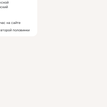
жской
ский
час на сайте
 второй половинки