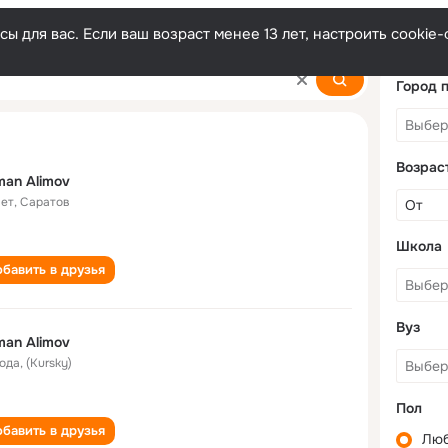
ы для вас. Если ваш возраст менее 13 лет, настроить cooki
Город 
Возрас
an Alimov
лет
,
Саратов
Школа
бавить в друзья
Вуз
an Alimov
года
,
(Kursky)
Пол
бавить в друзья
Лю