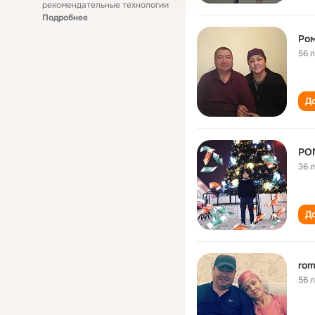
рекомендательные технологии
Подробнее
Ро
56 
До
РО
36 
До
rom
56 