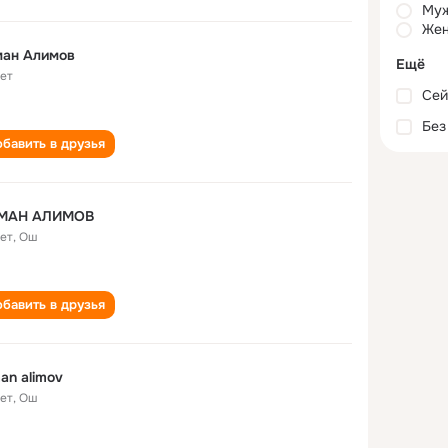
Му
Жен
ман Алимов
Ещё
лет
Сей
Без
бавить в друзья
МАН АЛИМОВ
лет
,
Ош
бавить в друзья
an alimov
лет
,
Ош