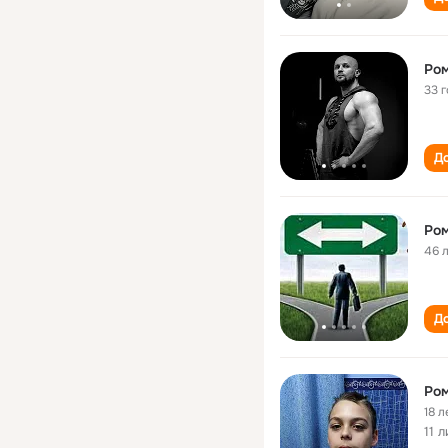
Ро
33 
До
Ро
46 
До
Ро
18 л
11 