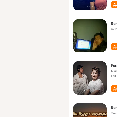
До
Rom
42 
До
Ро
17 л
128
До
Rom
Сан