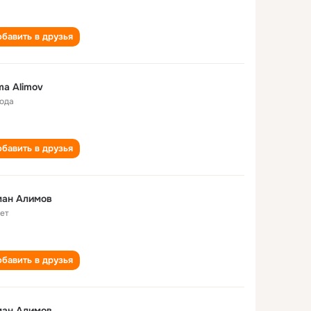
бавить в друзья
a Alimov
года
бавить в друзья
ман Алимов
лет
бавить в друзья
ман Алимов