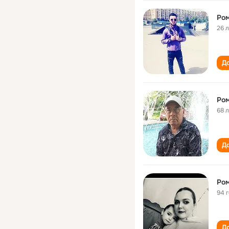
Ро
26 
До
Ро
68 
До
Ро
94 
До