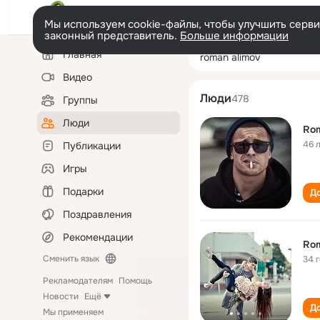
Мы используем cookie-файлы, чтобы улучшить сервис
законный представитель.
Больше информации
Левая
Поиск
Главная
roman alimov
колонка
по
людям
Видео
Люди
478
Группы
Люди
Rom
46 
Публикации
Игры
Подарки
До
Поздравления
Рекомендации
Rom
Сменить язык
34 
Рекламодателям
Помощь
Новости
Ещё
До
Мы применяем