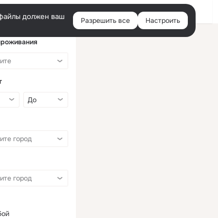
Войти
e-файлы должен ваш
Разрешить все
Настроить
Правая
колонка
проживания
т
бой