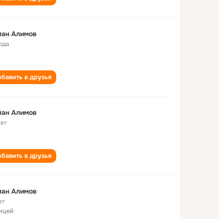
ман Алимов
года
бавить в друзья
ман Алимов
лет
бавить в друзья
ман Алимов
ет
лицей