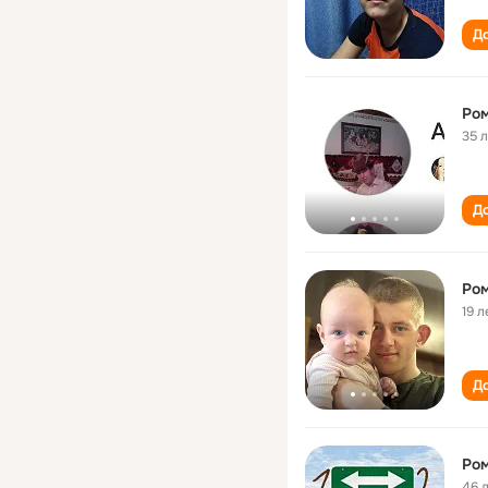
До
Ро
35 
До
Ро
19 л
До
Ро
46 