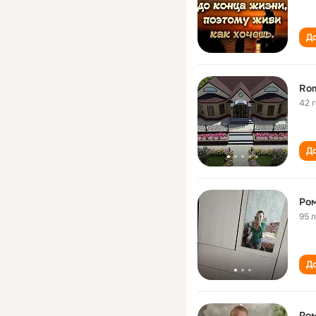
До
Rom
42 
До
Ро
95 
До
Ро