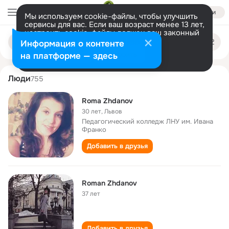
Войти
Мы используем cookie-файлы, чтобы улучшить
сервисы для вас. Если ваш возраст менее 13 лет,
настроить cookie-файлы должен ваш законный
roma zhdanov
Поиск
представитель.
Больше информации
Информация о контенте
по
людям
Разрешить все
Настроить
на платформе — здесь
Люди
755
Roma Zhdanov
30 лет
,
Львов
Педагогический колледж ЛНУ им. Ивана
Франко
Добавить в друзья
Roman Zhdanov
37 лет
Добавить в друзья