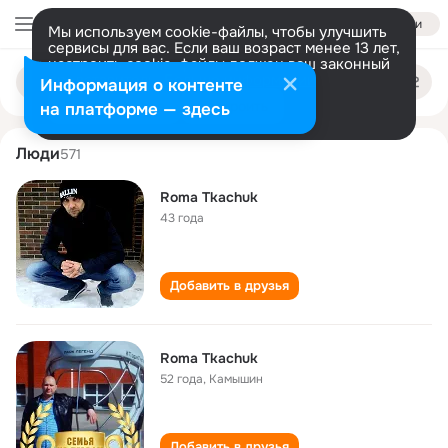
Войти
Мы используем cookie-файлы, чтобы улучшить
сервисы для вас. Если ваш возраст менее 13 лет,
настроить cookie-файлы должен ваш законный
roma tkachuk
Поиск
представитель.
Больше информации
Информация о контенте
по
людям
Разрешить все
Настроить
на платформе — здесь
Люди
571
Roma Tkachuk
43 года
Добавить в друзья
Roma Tkachuk
52 года
,
Камышин
Добавить в друзья