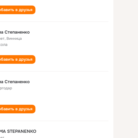
бавить в друзья
а Степаненко
лет
,
Винница
кола
бавить в друзья
а Степаненко
ргодар
бавить в друзья
MA STEPANENKO
лет