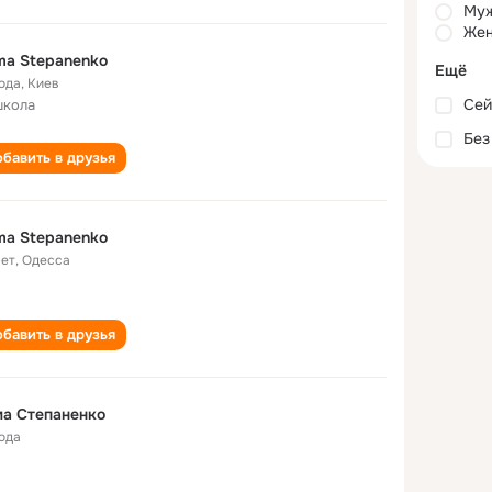
Му
Жен
ma Stepanenko
Ещё
года
,
Киев
Сей
школа
Без
бавить в друзья
ma Stepanenko
лет
,
Одесса
бавить в друзья
а Степаненко
года