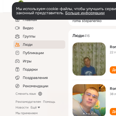
Мы используем cookie-файлы, чтобы улучшить сервис
законный представитель.
Больше информации
Левая
Поиск
Главная
roma stepanenk
колонка
по
людям
Видео
Люди
416
Группы
Люди
Ro
22 
Публикации
Игры
Подарки
До
Поздравления
Рекомендации
Ro
Сменить язык
38 
Рекламодателям
Помощь
Новости
Ещё
До
Мы применяем