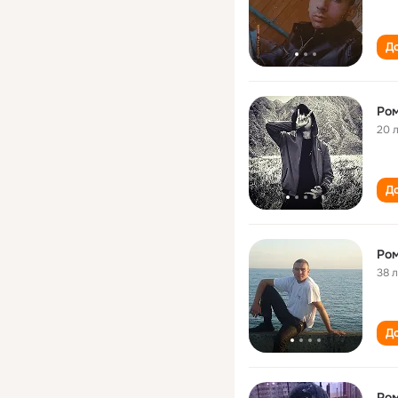
До
Ром
20 
До
Ром
38 
До
Ром