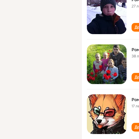
27 л
До
Ром
38 
До
Ром
17 л
До