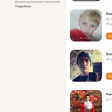
рекомендательные технологии
Подробнее
Ro
22 
19 
До
Ro
30 
До
Ром
22 