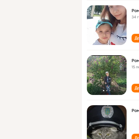
Ром
34 
До
Ром
15 л
До
Ром
До