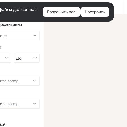
Войти
e-файлы должен ваш
Разрешить все
Настроить
Правая
колонка
проживания
т
бой