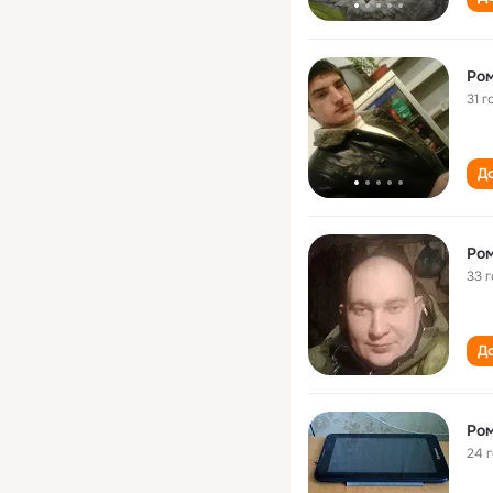
Ром
31 г
До
Ром
33 
До
Ром
24 