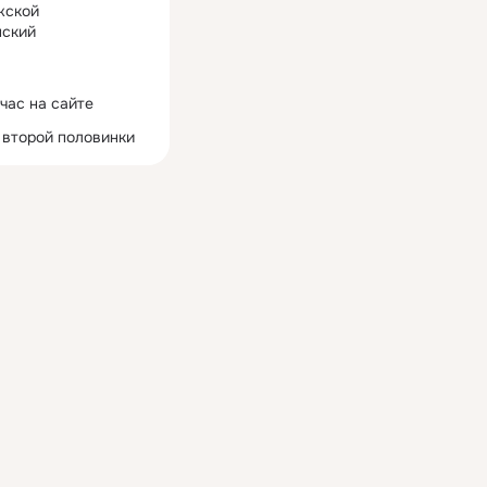
жской
ский
час на сайте
 второй половинки