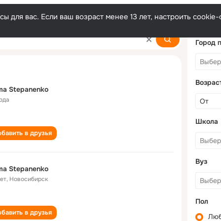
ы для вас. Если ваш возраст менее 13 лет, настроить cooki
o
Город 
Возрас
ma Stepanenko
года
Школа
бавить в друзья
Вуз
ma Stepanenko
лет
,
Новосибирск
Пол
бавить в друзья
Лю