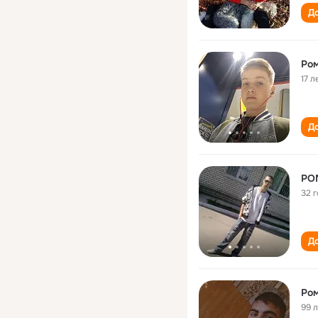
До
Ром
17 л
До
РО
32 
До
Ром
99 