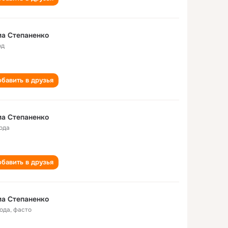
а Степаненко
од
бавить в друзья
а Степаненко
года
бавить в друзья
а Степаненко
года
,
фасто