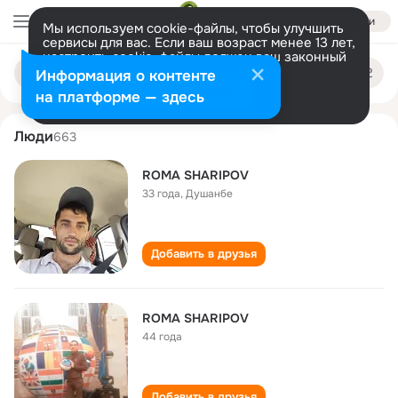
Войти
Мы используем cookie-файлы, чтобы улучшить
сервисы для вас. Если ваш возраст менее 13 лет,
настроить cookie-файлы должен ваш законный
roma sharipov
Поиск
представитель.
Больше информации
Информация о контенте
по
людям
Разрешить все
Настроить
на платформе — здесь
Люди
663
ROMA SHARIPOV
33 года
,
Душанбе
Добавить в друзья
ROMA SHARIPOV
44 года
Добавить в друзья