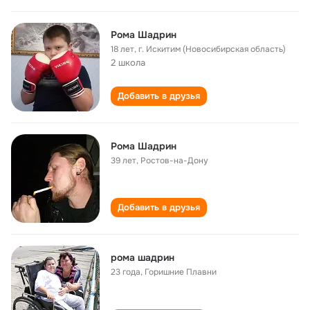
Рома Шадрин
18 лет
,
г. Искитим (Новосибирская область)
2 школа
Добавить в друзья
Рома Шадрин
39 лет
,
Ростов-на-Дону
Добавить в друзья
рома шадрин
23 года
,
Горишние Плавни