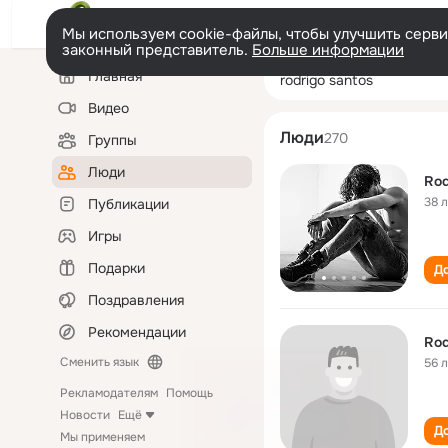
Мы используем cookie-файлы, чтобы улучшить сервис
законный представитель.
Больше информации
Левая
Поиск
Главная
rodrigo santos
колонка
по
людям
Видео
Люди
270
Группы
Люди
Rod
38 
Публикации
Игры
Подарки
До
Поздравления
Рекомендации
Rod
Сменить язык
56 
Рекламодателям
Помощь
Новости
Ещё
До
Мы применяем