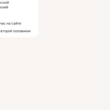
жской
ский
час на сайте
 второй половинки