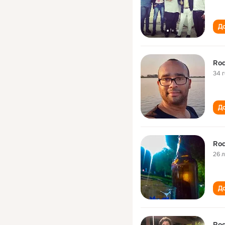
До
Rod
34 
До
Rod
26 
До
Rod