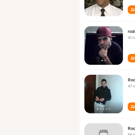
До
rod
41 г
До
Rod
47 
До
Rod
56 