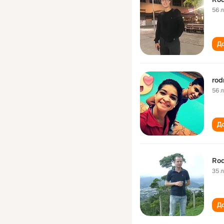
56 
До
rod
56 
До
Rod
35 
До