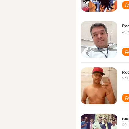
До
Rod
49 
До
Rod
37 л
До
rod
40 