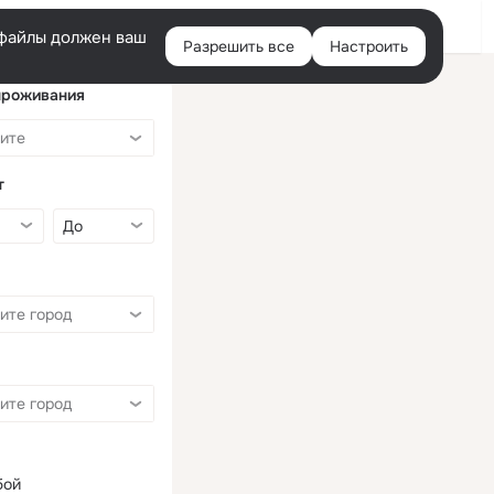
Войти
e-файлы должен ваш
Разрешить все
Настроить
Правая
колонка
проживания
т
бой