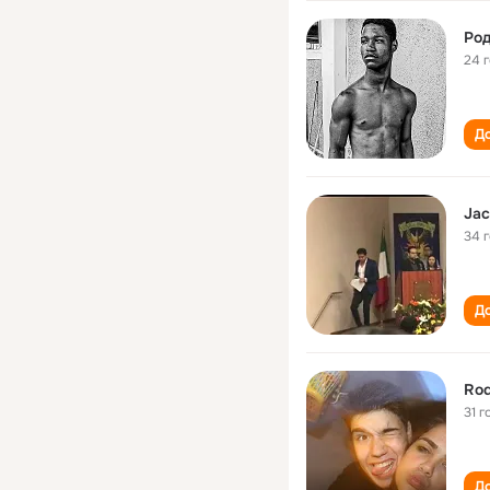
Род
24 
До
Jac
34 
До
Rod
31 г
До