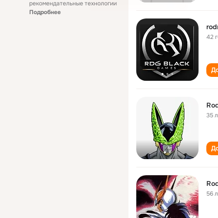
рекомендательные технологии
Подробнее
rod
42 
До
Rod
35 
До
Rod
56 