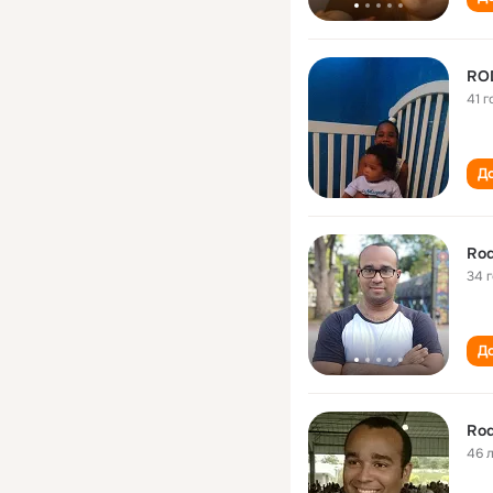
RO
41 г
До
Rod
34 
До
Rod
46 