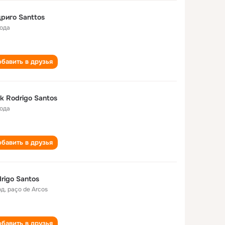
риго Santtos
года
бавить в друзья
k Rodrigo Santos
года
бавить в друзья
rigo Santos
од
,
paço de Arcos
бавить в друзья