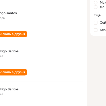
Му
Жен
rigo santos
Ещё
года
Сей
Без
бавить в друзья
rigo Santos
лет
бавить в друзья
rigo Santos
лет