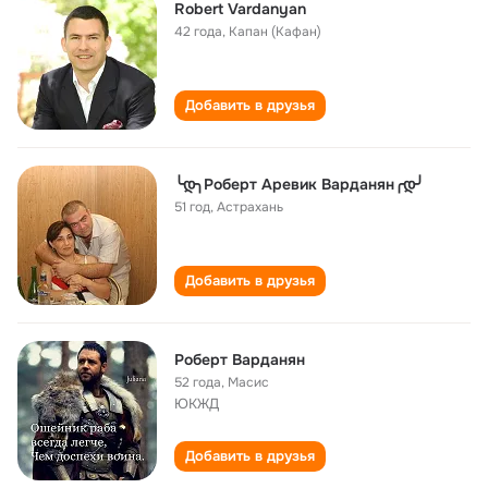
Robert Vardanyan
42 года
,
Капан (Кафан)
Добавить в друзья
╰დ╮Роберт Аревик Варданян╭დ╯
51 год
,
Астрахань
Добавить в друзья
Роберт Варданян
52 года
,
Масис
ЮКЖД
Добавить в друзья