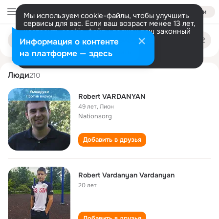
Войти
Мы используем cookie-файлы, чтобы улучшить
сервисы для вас. Если ваш возраст менее 13 лет,
настроить cookie-файлы должен ваш законный
robert vardanyan
Поиск
представитель.
Больше информации
Информация о контенте
по
людям
Разрешить все
Настроить
на платформе — здесь
Люди
210
Robert VARDANYAN
49 лет
,
Лион
Nationsorg
Добавить в друзья
Robert Vardanyan Vardanyan
20 лет
Добавить в друзья