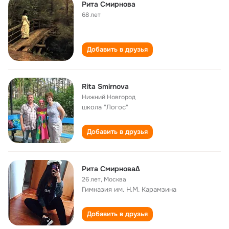
Рита Смирнова
68 лет
Добавить в друзья
Rita Smirnova
Нижний Новгород
школа "Логос"
Добавить в друзья
Рита Смирнова∆
26 лет
,
Москва
Гимназия им. Н.М. Карамзина
Добавить в друзья