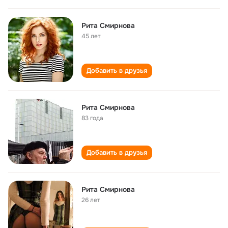
Рита Смирнова
45 лет
Добавить в друзья
Рита Смирнова
83 года
Добавить в друзья
Рита Смирнова
26 лет