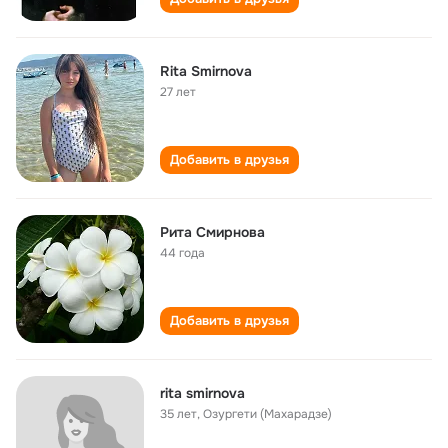
Rita Smirnova
27 лет
Добавить в друзья
Рита Смирнова
44 года
Добавить в друзья
rita smirnova
35 лет
,
Озургети (Махарадзе)