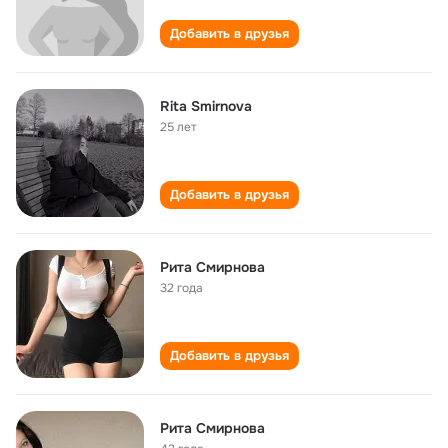
Добавить в друзья
Rita Smirnova
25 лет
Добавить в друзья
Рита Смирнова
32 года
Добавить в друзья
Рита Смирнова