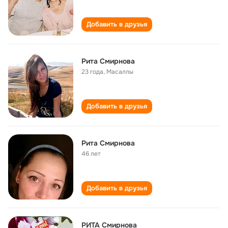
Добавить в друзья
Рита Смирнова
23 года
,
Масаллы
Добавить в друзья
Рита Смирнова
46 лет
Добавить в друзья
РИТА Смирнова