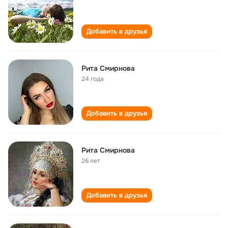
Добавить в друзья
Рита Смирнова
24 года
Добавить в друзья
Рита Смирнова
26 лет
Добавить в друзья