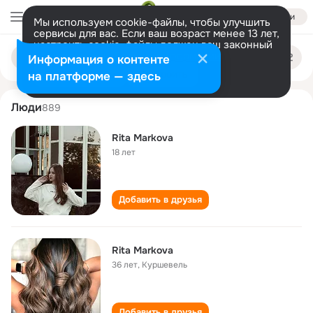
Войти
Мы используем cookie-файлы, чтобы улучшить
сервисы для вас. Если ваш возраст менее 13 лет,
настроить cookie-файлы должен ваш законный
rita markova
Поиск
представитель.
Больше информации
Информация о контенте
по
людям
Разрешить все
Настроить
на платформе — здесь
Люди
889
Rita Markova
18 лет
Добавить в друзья
Rita Markova
36 лет
,
Куршевель
Добавить в друзья