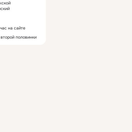
жской
ский
час на сайте
 второй половинки