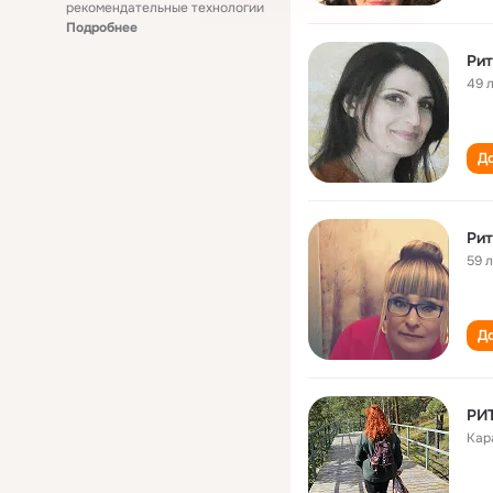
рекомендательные технологии
Подробнее
Рит
49 
До
Рит
59 
До
РИ
Кар