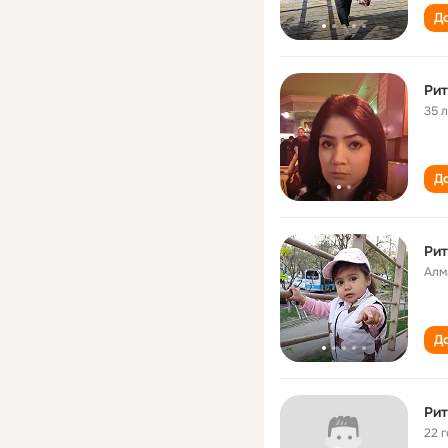
До
Рит
35 
До
Рит
Алм
До
Рит
22 