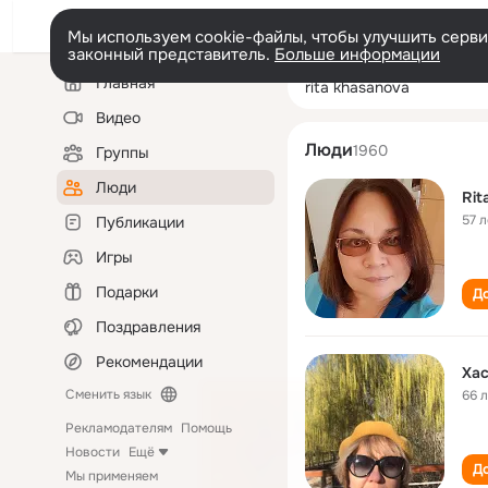
Мы используем cookie-файлы, чтобы улучшить сервис
законный представитель.
Больше информации
Левая
Поиск
Главная
rita khasanova
колонка
по
людям
Видео
Люди
1960
Группы
Люди
Rit
57 л
Публикации
Игры
Подарки
До
Поздравления
Рекомендации
Хас
Сменить язык
66 
Рекламодателям
Помощь
Новости
Ещё
До
Мы применяем