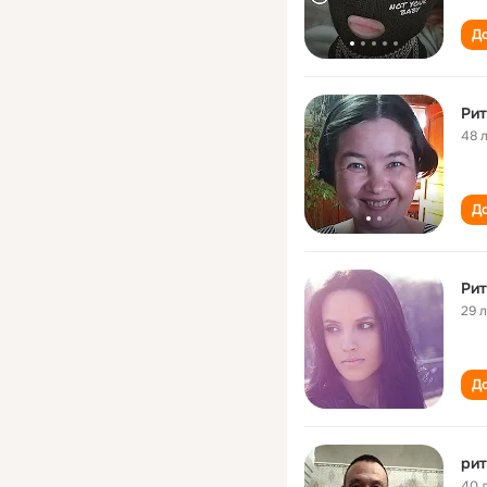
До
Рит
48 
До
Рит
29 
До
рит
40 