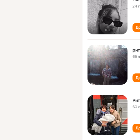
24 
До
рит
65 
До
Рит
60 
До