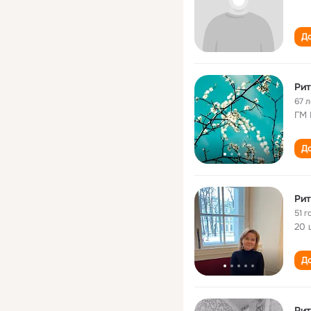
До
Рит
67 л
ГМ
До
Рит
51 г
20 
До
Рит