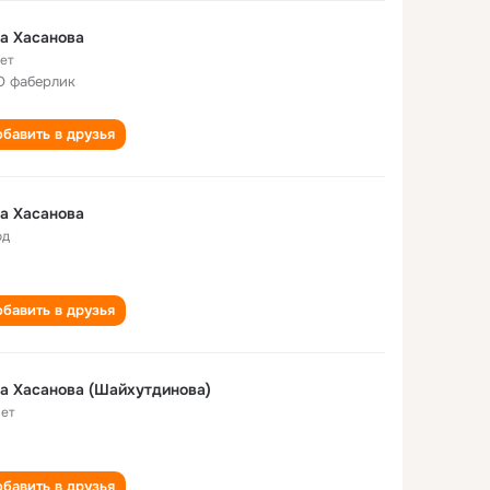
а Хасанова
лет
 фаберлик
бавить в друзья
а Хасанова
од
бавить в друзья
а Хасанова (Шайхутдинова)
лет
бавить в друзья