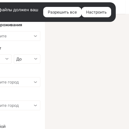
Войти
e-файлы должен ваш
Разрешить все
Настроить
Правая
колонка
проживания
т
бой