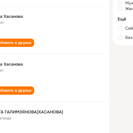
Му
Жен
а Хасанова
Ещё
лет
Сей
Без
бавить в друзья
а Хасанова
лет
бавить в друзья
ТА ГАЛИМЗЯНОВА(ХАСАНОВА)
аганда