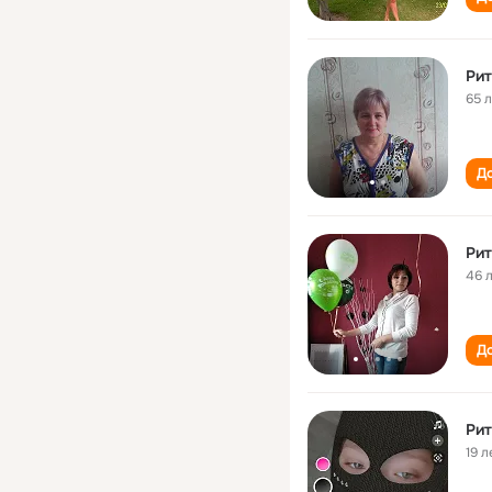
Рит
65 
До
Рит
46 
До
Рит
19 л