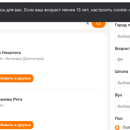
ы для вас. Если ваш возраст менее 13 лет, настроить cooki
Город 
Возрас
a Hasanova
ет
,
Житикара (Джетыгара)
Школа
бавить в друзья
Вуз
анова Рита
лет
Пол
бавить в друзья
Лю