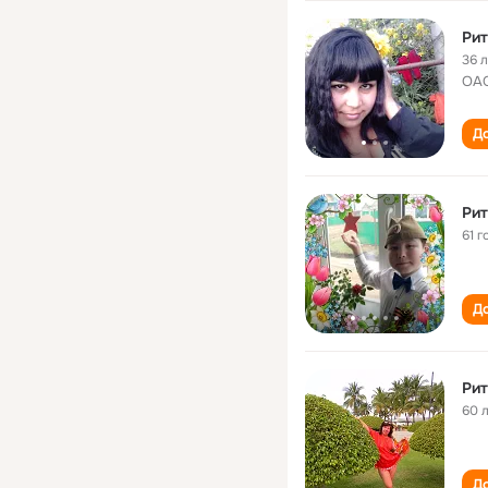
Рит
36 
ОАО
До
Рит
61 г
До
Рит
60 
До