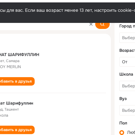
ы для вас. Если ваш возраст менее 13 лет, настроить cooki
Город 
Возрас
НАТ ШАРИФУЛЛИН
лет
,
Самара
OY MERLIN
Школа
бавить в друзья
Вуз
нат Шарифуллин
од
,
Ташкент
кола
Пол
бавить в друзья
Лю