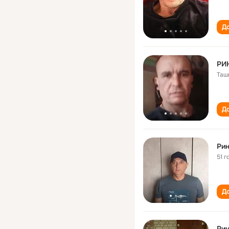
До
РИ
Таш
До
Ри
51 г
До
Ри