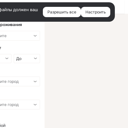
Войти
e-файлы должен ваш
Разрешить все
Настроить
Правая
колонка
проживания
т
бой