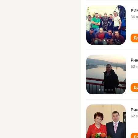
РИ
36 
До
Ри
52 
До
Ри
62 
До