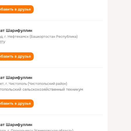
бавить в друзья
нат Шарифуллин
од
,
г. Нефтекамск (Башкортостан Республика)
ПТУ
бавить в друзья
нат Шарифуллин
лет
,
г. Чистополь (Чистопольский район)
топольский сельскохозяйственный техникум
бавить в друзья
нат Шарифуллин
года
,
г. Прокопьевск (Кемеровская область)