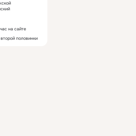
жской
ский
час на сайте
 второй половинки