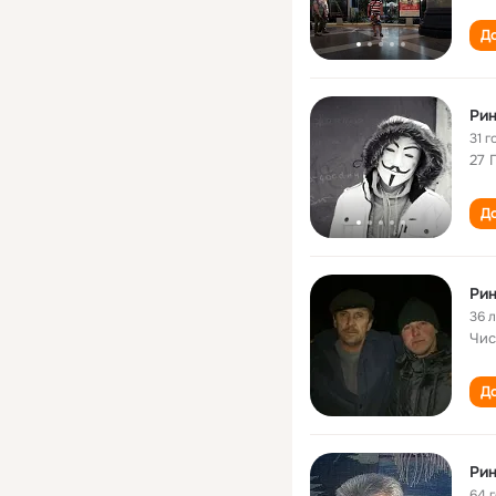
До
Ри
31 г
27 
До
Ри
36 
Чис
До
Ри
64 