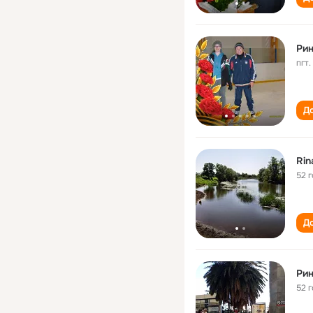
Ри
пгт
До
Rin
52 
До
Ри
52 