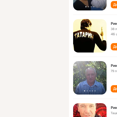
До
Ри
38 
46 
До
Ри
79 л
До
Ри
Таш