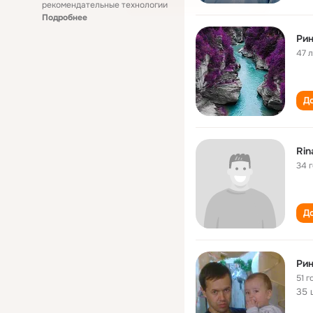
рекомендательные технологии
Подробнее
Ри
47 
До
Rina
34 
До
Ри
51 г
35 