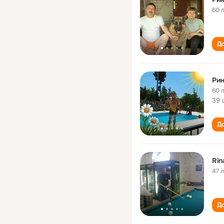
60 
До
Ри
60 
39 
До
Rina
47 
До