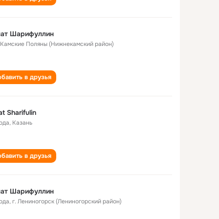
нат Шарифуллин
. Камские Поляны (Нижнекамский район)
бавить в друзья
at Sharifulin
года
,
Казань
бавить в друзья
нат Шарифуллин
года
,
г. Лениногорск (Лениногорский район)