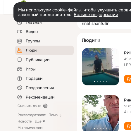
Мы используем cookie-файлы, чтобы улучшить сервис
законный представитель.
Больше информации
Левая
Поиск
Главная
rinat sharifullin
колонка
по
людям
Видео
Люди
113
Группы
Люди
РИ
49 
Публикации
LER
Игры
Подарки
До
Поздравления
Рекомендации
Ри
Сменить язык
51 г
4 ш
Рекламодателям
Помощь
Новости
Ещё
До
Мы применяем