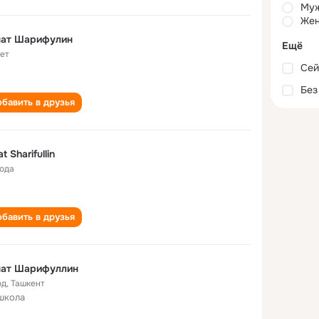
Му
Жен
нат Шарифулин
Ещё
лет
Сей
Без
бавить в друзья
t Sharifullin
года
бавить в друзья
нат Шарифуллин
од
,
Ташкент
школа