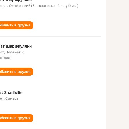
лет
,
г. Октябрьский (Башкортостан Республика)
бавить в друзья
нат Шарифуллин
лет
,
Челябинск
школа
бавить в друзья
t Sharifullin
лет
,
Самара
бавить в друзья