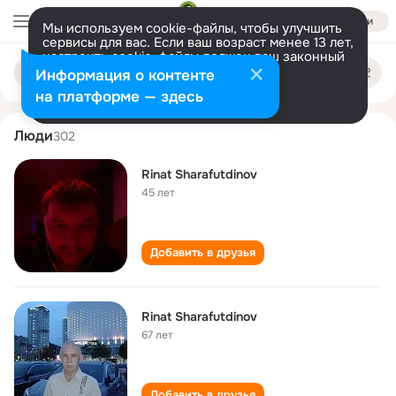
Войти
Мы используем cookie-файлы, чтобы улучшить
сервисы для вас. Если ваш возраст менее 13 лет,
настроить cookie-файлы должен ваш законный
rinat sharafutdinov
Поиск
представитель.
Больше информации
Информация о контенте
по
людям
Разрешить все
Настроить
на платформе — здесь
Люди
302
Rinat Sharafutdinov
45 лет
Добавить в друзья
Rinat Sharafutdinov
67 лет
Добавить в друзья