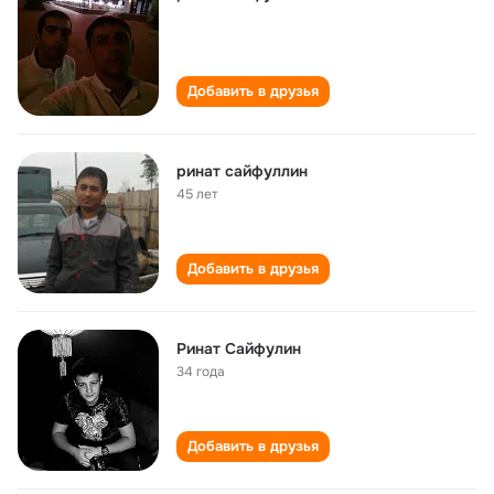
Добавить в друзья
ринат сайфуллин
45 лет
Добавить в друзья
Ринат Сайфулин
34 года
Добавить в друзья