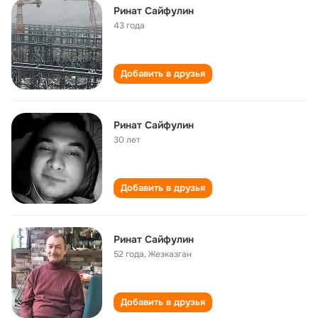
Ринат Сайфулин
43 года
Добавить в друзья
Ринат Сайфулин
30 лет
Добавить в друзья
Ринат Сайфулин
52 года
,
Жезказган
Добавить в друзья