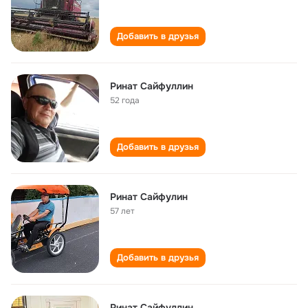
Добавить в друзья
Ринат Сайфуллин
52 года
Добавить в друзья
Ринат Сайфулин
57 лет
Добавить в друзья
Ринат Сайфуллин