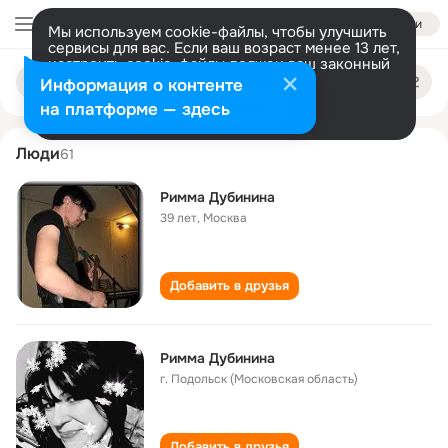
Войти
Мы используем cookie-файлы, чтобы улучшить
сервисы для вас. Если ваш возраст менее 13 лет,
настроить cookie-файлы должен ваш законный
rimma dubinina
Поиск
представитель.
Больше информации
Информация о контенте
по
людям
Разрешить все
Настроить
на платформе — здесь
Люди
61
Римма Дубинина
39 лет
,
Москва
Добавить в друзья
Римма Дубинина
г. Подольск (Московская область)
Добавить в друзья