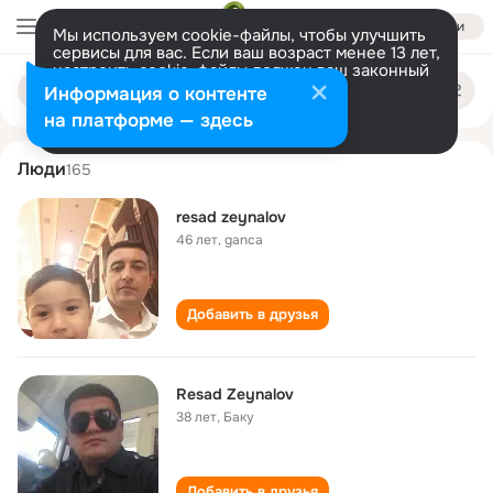
Войти
Мы используем cookie-файлы, чтобы улучшить
сервисы для вас. Если ваш возраст менее 13 лет,
настроить cookie-файлы должен ваш законный
resad zeynalov
Поиск
представитель.
Больше информации
Информация о контенте
по
людям
Разрешить все
Настроить
на платформе — здесь
Люди
165
resad zeynalov
46 лет
,
ganca
Добавить в друзья
Resad Zeynalov
38 лет
,
Баку
Добавить в друзья