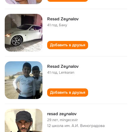
Resad Zeynalov
41 год
,
Баку
Добавить в друзья
Resad Zeynalov
41 год
,
Lenkaran
Добавить в друзья
resad zeynalov
29 лет
,
mingecevir
12 школа им. А.И. Виноградова