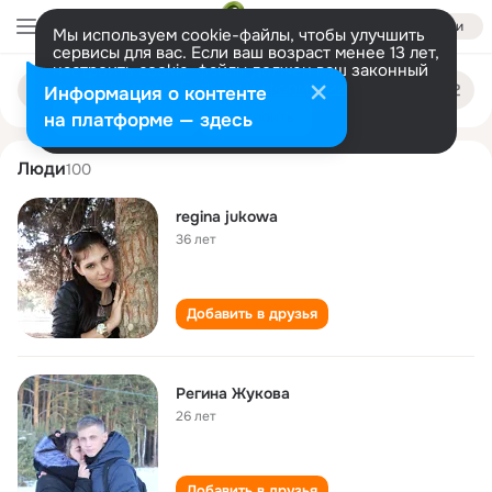
Войти
Мы используем cookie-файлы, чтобы улучшить
сервисы для вас. Если ваш возраст менее 13 лет,
настроить cookie-файлы должен ваш законный
regina zhukova
Поиск
представитель.
Больше информации
Информация о контенте
по
людям
Разрешить все
Настроить
на платформе — здесь
Люди
100
regina jukowa
36 лет
Добавить в друзья
Регина Жукова
26 лет
Добавить в друзья