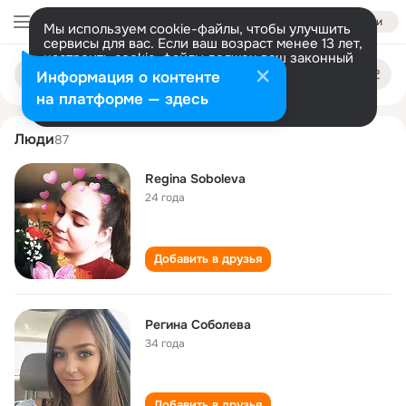
Войти
Мы используем cookie-файлы, чтобы улучшить
сервисы для вас. Если ваш возраст менее 13 лет,
настроить cookie-файлы должен ваш законный
regina soboleva
Поиск
представитель.
Больше информации
Информация о контенте
по
людям
Разрешить все
Настроить
на платформе — здесь
Люди
87
Regina Soboleva
24 года
Добавить в друзья
Регина Соболева
34 года
Добавить в друзья