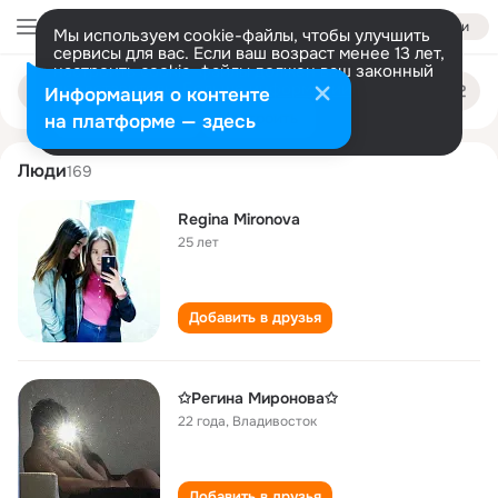
Войти
Мы используем cookie-файлы, чтобы улучшить
сервисы для вас. Если ваш возраст менее 13 лет,
настроить cookie-файлы должен ваш законный
regina mironova
Поиск
представитель.
Больше информации
Информация о контенте
по
людям
Разрешить все
Настроить
на платформе — здесь
Люди
169
Regina Mironova
25 лет
Добавить в друзья
✩Регина Миронова✩
22 года
,
Владивосток
Добавить в друзья