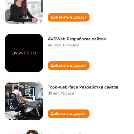
Добавить в друзья
AVSWeb Разработка сайтов
44 года
,
Воронеж
Добавить в друзья
Took-web-face Разработка сайтов
39 лет
,
Москва
Добавить в друзья