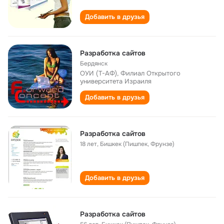
Добавить в друзья
Разработка сайтов
Бердянск
ОУИ (Т-АФ), Филиал Открытого
университета Израиля
Добавить в друзья
Разработка сайтов
18 лет
,
Бишкек (Пишпек, Фрунзе)
Добавить в друзья
Разработка сайтов