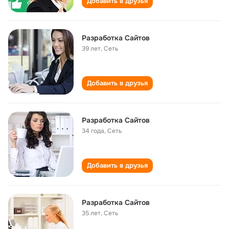
Добавить в друзья
Разработка Сайтов
39 лет
,
Сеть
Добавить в друзья
Разработка Сайтов
34 года
,
Сеть
Добавить в друзья
Разработка Сайтов
35 лет
,
Сеть