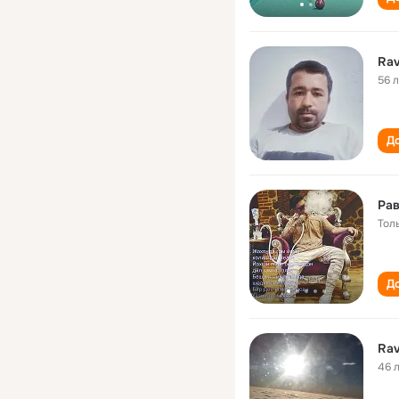
Rav
56 
До
Ра
Тол
До
Rav
46 