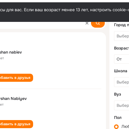
ы для вас. Если ваш возраст менее 13 лет, настроить cooki
Город 
Возрас
shan nabiev
лет
Школа
бавить в друзья
Вуз
shan Nabiyev
лет
Пол
бавить в друзья
Лю