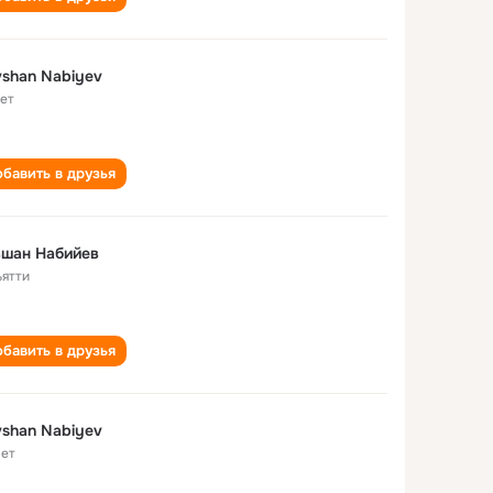
shan Nabiyev
лет
бавить в друзья
вшан Набийев
ьятти
бавить в друзья
shan Nabiyev
лет