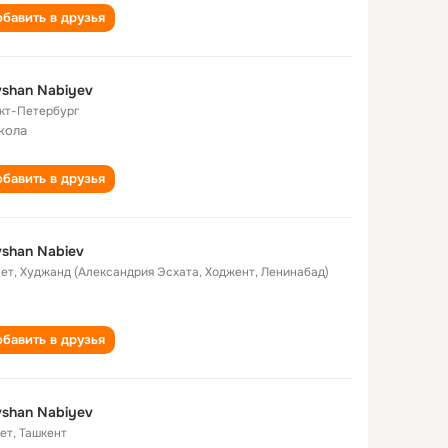
бавить в друзья
shаn Nаbiyev
кт-Петербург
кола
бавить в друзья
shan Nabiev
лет
,
Худжанд (Александрия Эсхата, Ходжент, Ленинабад)
бавить в друзья
shan Nabiyev
лет
,
Ташкент