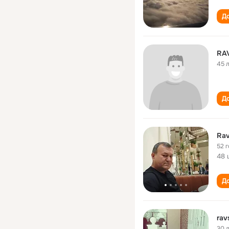
До
RA
45 
До
Rav
52 
48 
До
rav
30 