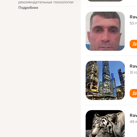
рекомендательные технологии
Подробнее
Rav
53 
До
Rav
31 г
До
Rav
49 