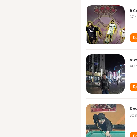
RA
37 л
До
rav
40 
До
Rav
30 
До