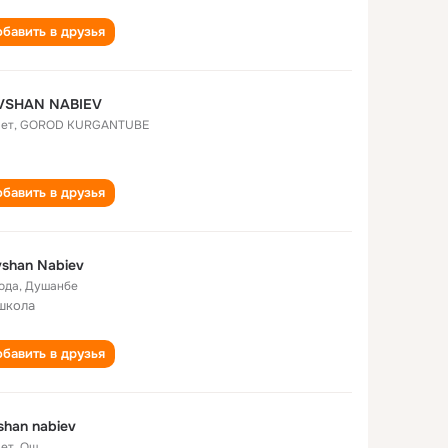
бавить в друзья
VSHAN NABIEV
лет
,
GOROD KURGANTUBE
бавить в друзья
shan Nabiev
года
,
Душанбе
школа
бавить в друзья
shan nabiev
лет
,
Ош