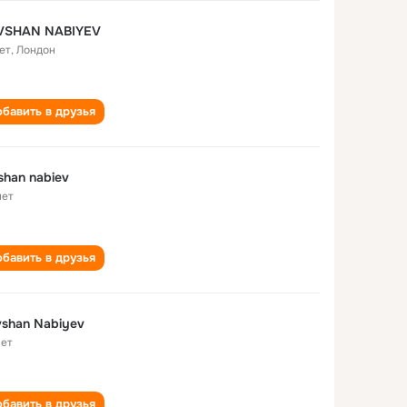
VSHAN NABIYEV
ет
,
Лондон
бавить в друзья
shan nabiev
лет
бавить в друзья
shan Nabiyev
лет
бавить в друзья