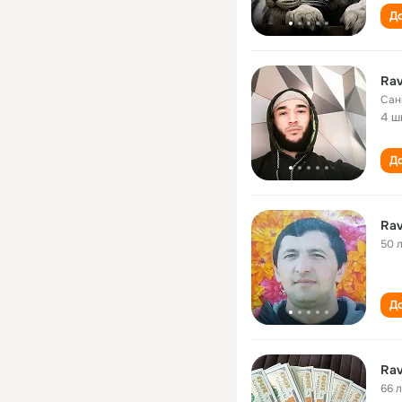
До
Rаv
Сан
4 ш
До
Rav
50 
До
Rav
66 