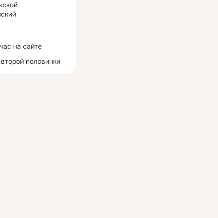
жской
ский
час на сайте
 второй половинки