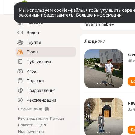
Мы используем cookie-файлы, чтобы улучшить сервис
законный представитель.
Больше информации
Левая
Поиск
Главная
ravshan nabiev
колонка
по
людям
Видео
Люди
257
Группы
Люди
rav
45 
Публикации
Игры
Подарки
До
Поздравления
Рекомендации
Rav
Сменить язык
35 
Рекламодателям
Помощь
Новости
Ещё
До
Мы применяем