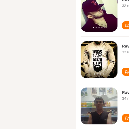
32 
До
Rav
32 
До
Rav
34 
До