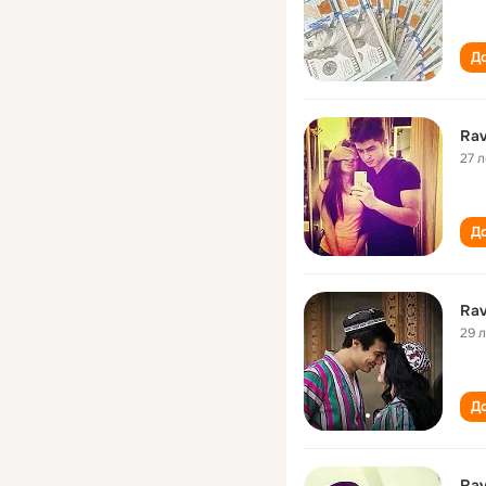
До
Rav
27 л
До
Rav
29 
До
Rav