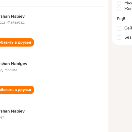
Му
Жен
shan Nabiev
Ещё
года
,
Файзабад
Сей
Без
бавить в друзья
shan Nabiyev
од
,
Москва
бавить в друзья
shan Nabiev
лет