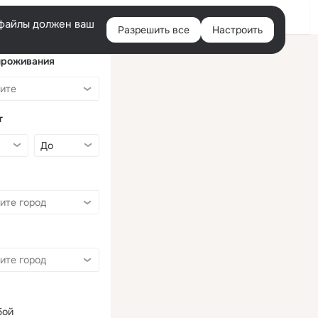
Войти
e-файлы должен ваш
Разрешить все
Настроить
Правая
колонка
проживания
т
бой