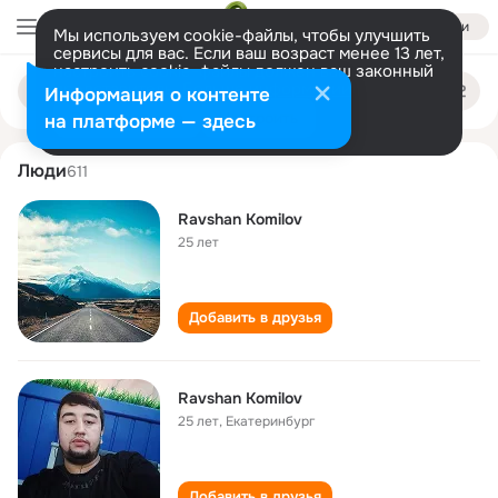
Войти
Мы используем cookie-файлы, чтобы улучшить
сервисы для вас. Если ваш возраст менее 13 лет,
настроить cookie-файлы должен ваш законный
ravshan komilov
Поиск
представитель.
Больше информации
Информация о контенте
по
людям
Разрешить все
Настроить
на платформе — здесь
Люди
611
Ravshan Komilov
25 лет
Добавить в друзья
Ravshan Komilov
25 лет
,
Екатеринбург
Добавить в друзья