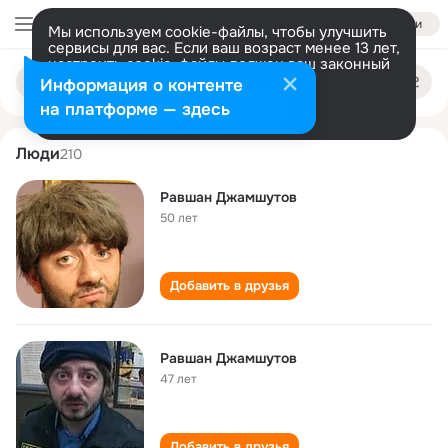
Войти
Мы используем cookie-файлы, чтобы улучшить
сервисы для вас. Если ваш возраст менее 13 лет,
настроить cookie-файлы должен ваш законный
ravshan dzhamshutov
Поиск
представитель.
Больше информации
Информация о контенте
по
людям
Разрешить все
Настроить
на платформе — здесь
Люди
210
Равшан Джамшутов
50 лет
Добавить в друзья
Равшан Джамшутов
47 лет
Добавить в друзья