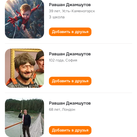
Равшан Джамшутов
39 лет
,
Усть-Каменогорск
3 школа
Добавить в друзья
Равшан Джамшутов
102 года
,
София
Добавить в друзья
Равшан Джамшутов
68 лет
,
Лондон
Добавить в друзья