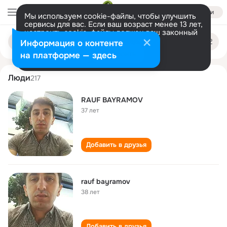
Войти
Мы используем cookie-файлы, чтобы улучшить
сервисы для вас. Если ваш возраст менее 13 лет,
настроить cookie-файлы должен ваш законный
rauf bayramov
Поиск
представитель.
Больше информации
Информация о контенте
по
людям
Разрешить все
Настроить
на платформе — здесь
Люди
217
RAUF BAYRAMOV
37 лет
Добавить в друзья
rauf bayramov
38 лет
Добавить в друзья