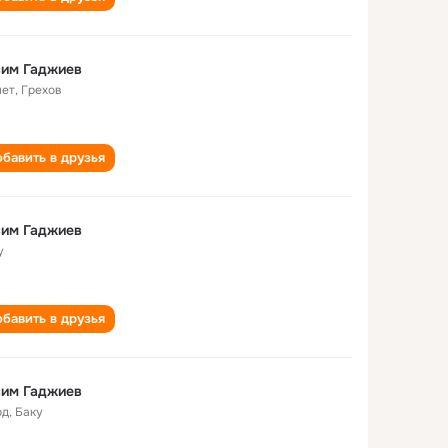
сим Гаджиев
лет
,
Грехов
бавить в друзья
сим Гаджиев
у
бавить в друзья
сим Гаджиев
од
,
Баку