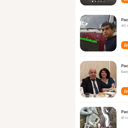
Ра
40 
До
Ра
Бак
До
Ра
61 г