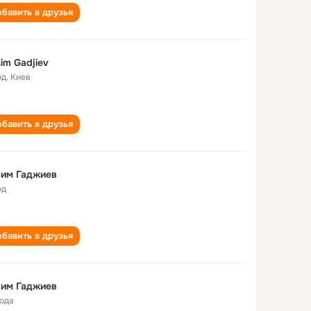
бавить в друзья
im Gadjiev
од
,
Киев
бавить в друзья
сим Гаджиев
од
бавить в друзья
сим Гаджиев
года