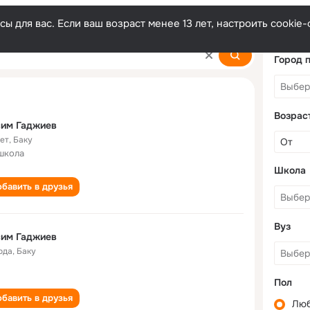
ы для вас. Если ваш возраст менее 13 лет, настроить cooki
Город 
Возрас
сим Гаджиев
лет
,
Баку
школа
Школа
бавить в друзья
Вуз
сим Гаджиев
ода
,
Баку
Пол
бавить в друзья
Лю