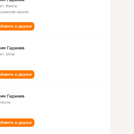
лет
,
Жаксы
сынская школа
бавить в друзья
сим Гаджиев
лет
,
olimp
бавить в друзья
сим Гаджиев
неули
бавить в друзья