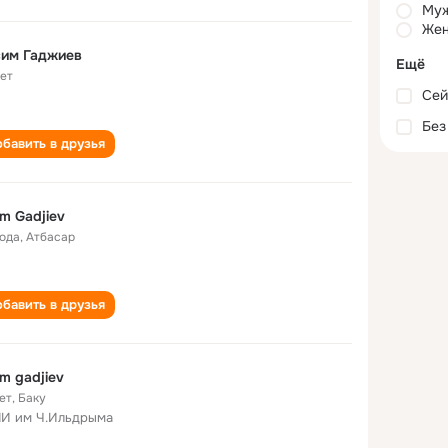
Му
Жен
сим Гаджиев
Ещё
лет
Сей
Без
бавить в друзья
im Gadjiev
года
,
Атбасар
бавить в друзья
im gadjiev
ет
,
Баку
И им Ч.Ильдрыма