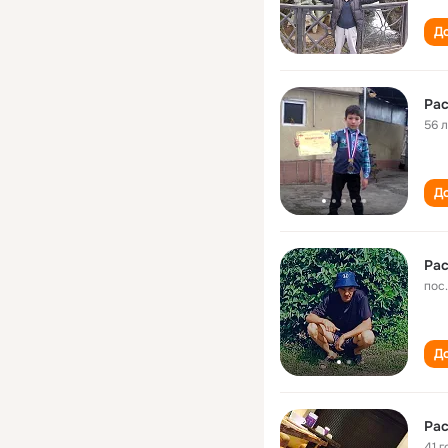
До
Ра
56 
До
Ра
пос
До
Ра
41 г