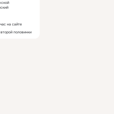
жской
ский
час на сайте
 второй половинки