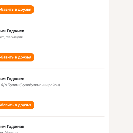
бавить в друзья
сим Гаджиев
лет
,
Марнеули
бавить в друзья
сим Гаджиев
. б/о Бузим (Сухобузимский район)
бавить в друзья
сим Гаджиев
од
,
Москва