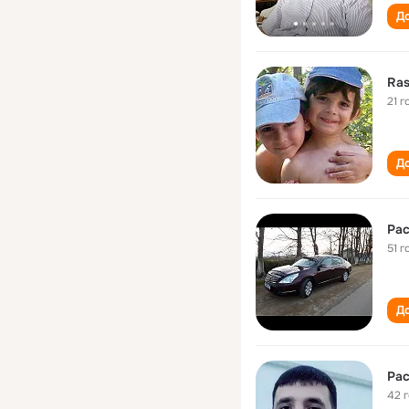
До
Ras
21 г
До
Ра
51 г
До
Ра
42 