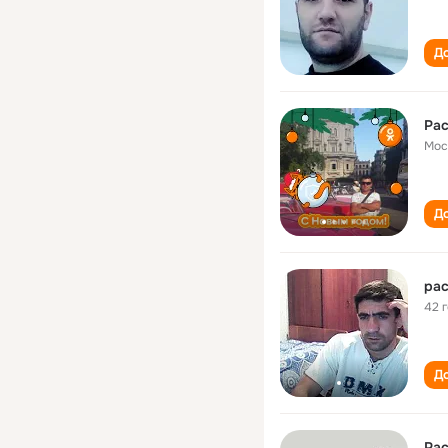
До
Ра
Мос
До
ра
42 
До
Ра