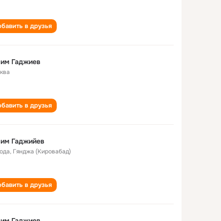
бавить в друзья
сим Гаджиев
ква
бавить в друзья
сим Гаджийев
года
,
Гянджа (Кировабад)
бавить в друзья
сим Гаджиев