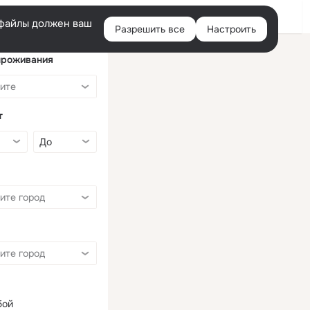
Войти
e-файлы должен ваш
Разрешить все
Настроить
Правая
колонка
проживания
т
бой