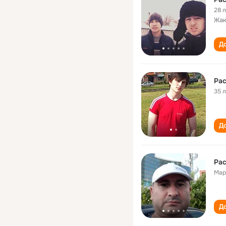
28 
Жак
До
Ра
35 
До
Ра
Мар
До