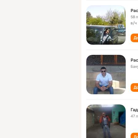
Ра
58 
в/ч
До
Ра
Бак
До
Га
47 
До