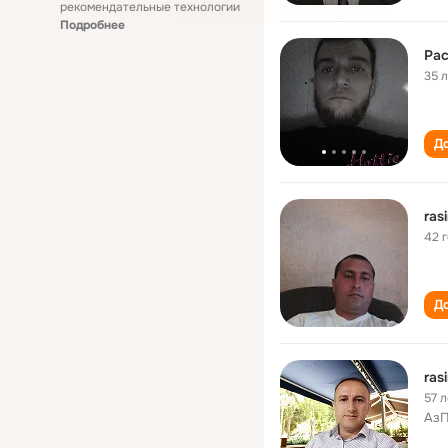
рекомендательные технологии
Подробнее
Ра
35 
До
ras
42 
До
ras
57 л
АзП