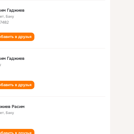
сим Гаджиев
лет
,
Баку
 7482
бавить в друзья
сим Гаджиев
у
бавить в друзья
джиев Расим
лет
,
Баку
бавить в друзья