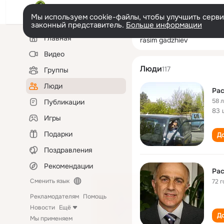
Мы используем cookie-файлы, чтобы улучшить сервис
законный представитель.
Больше информации
Левая
Поиск
Главная
rasim gadzhiev
колонка
по
людям
Видео
Люди
117
Группы
Люди
Ра
58 
Публикации
83 
Игры
Подарки
До
Поздравления
Рекомендации
Ра
Сменить язык
72 г
Рекламодателям
Помощь
Новости
Ещё
До
Мы применяем