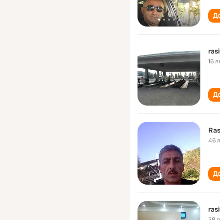
До
ras
16 л
До
Ras
46 
До
ras
38 