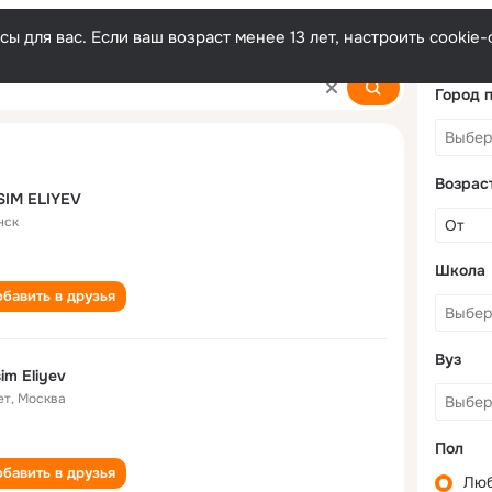
ы для вас. Если ваш возраст менее 13 лет, настроить cooki
Город 
Возрас
SIM ELIYEV
нск
Школа
бавить в друзья
Вуз
im Eliyev
ет
,
Москва
Пол
бавить в друзья
Лю