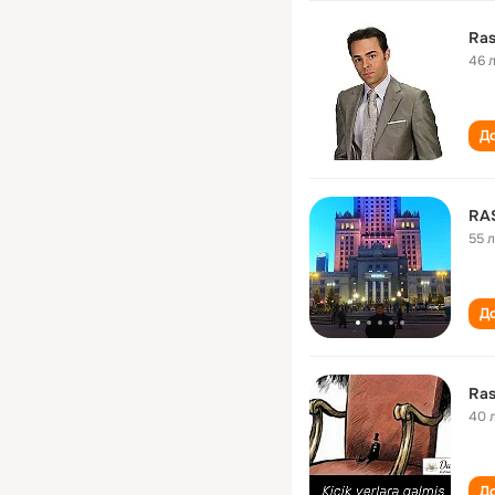
Ras
46 
До
RA
55 
До
Ras
40 
До