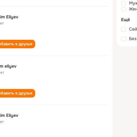
Му
Жен
im Eliyev
Ещё
лет
Сей
Без
бавить в друзья
im eliyev
лет
бавить в друзья
im Eliyev
лет