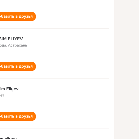
бавить в друзья
SIM ELIYEV
года
,
Астрахань
бавить в друзья
im Eliyev
лет
бавить в друзья
im eliyev