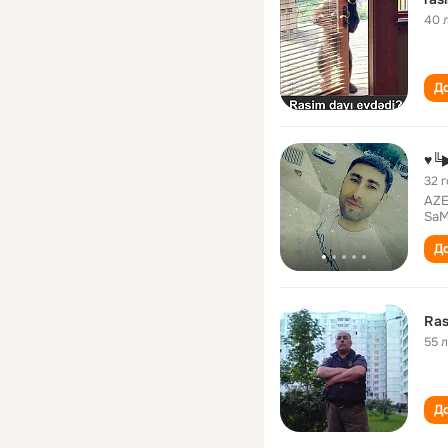
40 
До
♥╚
32 
AZE
SaM
До
Ras
55 
До