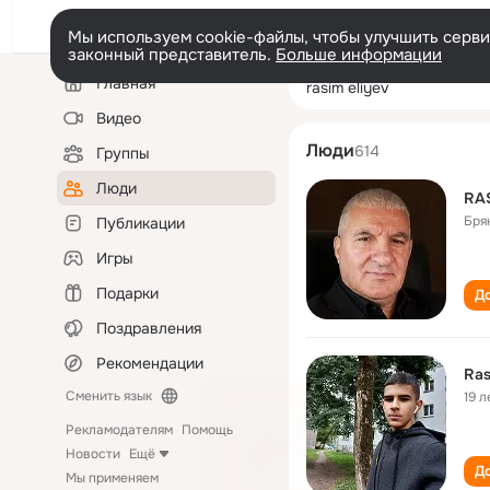
Мы используем cookie-файлы, чтобы улучшить сервис
законный представитель.
Больше информации
Левая
Поиск
Главная
rasim eliyev
колонка
по
людям
Видео
Люди
614
Группы
Люди
RA
Бря
Публикации
Игры
Подарки
До
Поздравления
Рекомендации
Ras
Сменить язык
19 л
Рекламодателям
Помощь
Новости
Ещё
До
Мы применяем