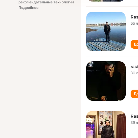
рекомендательные технологии
Подробнее
Ras
55 
До
ras
30 
До
Ras
39 