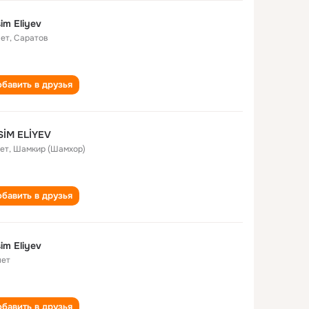
im Eliyev
лет
,
Саратов
бавить в друзья
SİM ELİYEV
лет
,
Шамкир (Шамхор)
бавить в друзья
im Eliyev
лет
бавить в друзья