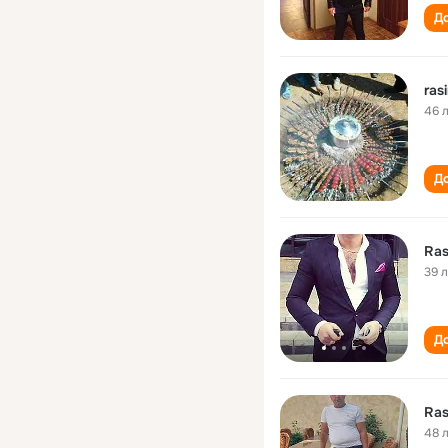
До
ras
46 
До
Ras
39 
До
Ras
48 