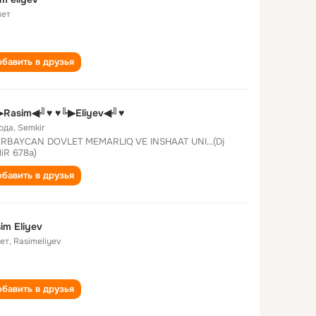
лет
бавить в друзья
▶Rasim◀╝♥ ♥╚▶Eliyev◀╝♥
года
,
Semkir
RBAYCAN DOVLET MEMARLIQ VE INSHAAT UNI...(Dj
iR 678a)
бавить в друзья
im Eliyev
лет
,
Rasimeliyev
бавить в друзья