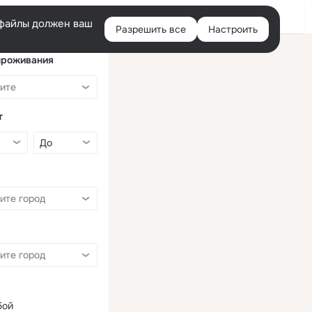
Войти
e-файлы должен ваш
Разрешить все
Настроить
Правая
колонка
проживания
т
бой