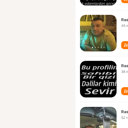
Ras
45 
До
Ras
38 
До
Ras
52 