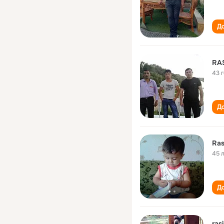
До
RA
43 
До
Ras
45 
До
ras