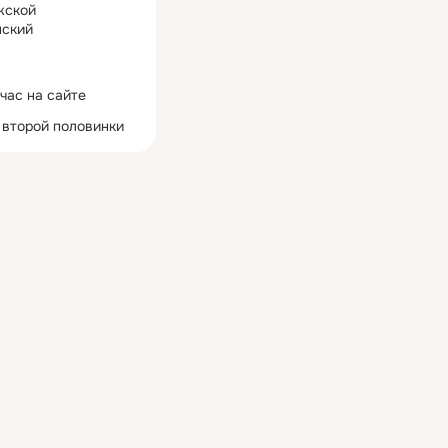
жской
ский
час на сайте
 второй половинки