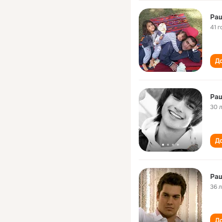
Ра
41 г
До
Ра
30 
До
Ра
36 
До