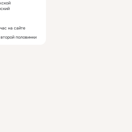
жской
ский
час на сайте
 второй половинки