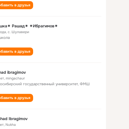
бавить в друзья
шка✴ Рашад✴ ✴Ибрагимов✴
года
,
с. Шулавери
школа
бавить в друзья
had ibragimov
лет
,
mingachaur
осибирский государственный университет, ФМШ
бавить в друзья
had Ibragimov
лет
,
Nukha