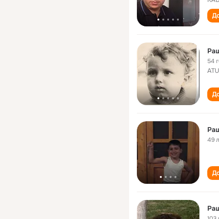
До
Ра
54 
ATU
До
Ра
49 
До
Ра
103 