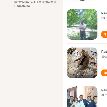
рекомендательные технологии
Подробнее
Ра
50 
До
Ра
39 
До
Ра
31 г