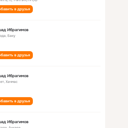
бавить в друзья
шад Ибрагимов
года
,
Баку
бавить в друзья
шад Ибрагимов
лет
,
Хачмас
бавить в друзья
шад Ибрагимов
года
,
Анкара