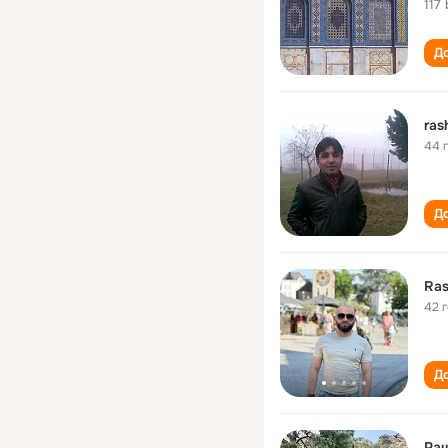
117
До
ras
44 
До
Ras
42 
До
Ра