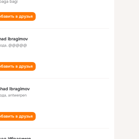
 baga bagi
бавить в друзья
had ibragimov
года
,
@@@@@
бавить в друзья
had Ibragimov
года
,
antwerpen
бавить в друзья
шад Ибрагимов