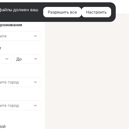
Войти
e-файлы должен ваш
Разрешить все
Настроить
Правая
колонка
проживания
т
бой