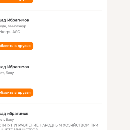
шад Ибрагимов
года
,
Мингечаур
rkorpu ASC
бавить в друзья
шад Ибрагимов
лет
,
Баку
бавить в друзья
шад ибрагимов
лет
,
Баку
СТИТУТ УПРАВЛЕНИЕ НАРОДНЫМ ХОЗЯЙСТВОМ ПРИ
БИНЕТЕ МИНИСТРОВ