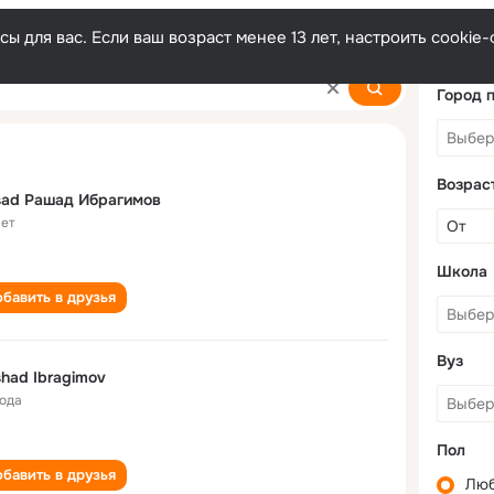
ы для вас. Если ваш возраст менее 13 лет, настроить cooki
v
Город 
Возрас
sad Рашад Ибрагимов
лет
Школа
бавить в друзья
Вуз
had Ibragimov
года
Пол
бавить в друзья
Лю