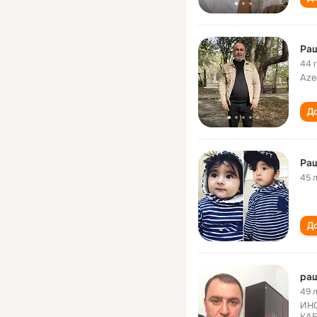
Ра
44 
Aze
До
Ра
45 
До
ра
49 
ИН
КА