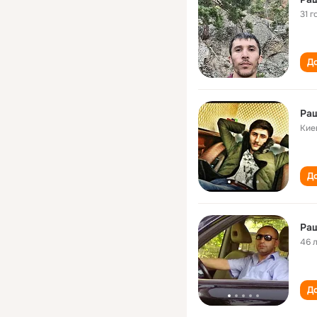
31 г
До
Ра
Кие
До
Ра
46 
До