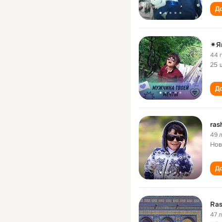
До
✴Я
44 
25 
До
ras
49 
Нов
До
Ras
47 