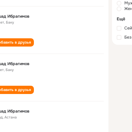
Му
Жен
шад Ибрагимов
Ещё
лет
,
Баку
Сей
Без
бавить в друзья
шад Ибрагимов
лет
,
Баку
бавить в друзья
шад Ибрагимов
од
,
Астана