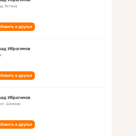
од
,
Астана
бавить в друзья
шад Ибрагимов
в
бавить в друзья
шад Ибрагимов
лет
,
Шемкир
бавить в друзья