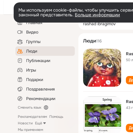
Мы используем cookie-файлы, чтобы улучшить сервис
законный представитель.
Больше информации
Левая
Поиск
Главная
rashad ibragimo
колонка
по
людям
Видео
Люди
116
Группы
Люди
Ra
50 
Публикации
Игры
Подарки
До
Поздравления
Рекомендации
Ras
Сменить язык
43 
Рекламодателям
Помощь
Новости
Ещё
До
Мы применяем