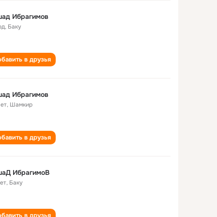
шад Ибрагимов
од
,
Баку
бавить в друзья
шад Ибрагимов
лет
,
Шамкир
бавить в друзья
шаД ИбрагимоВ
лет
,
Баку
бавить в друзья