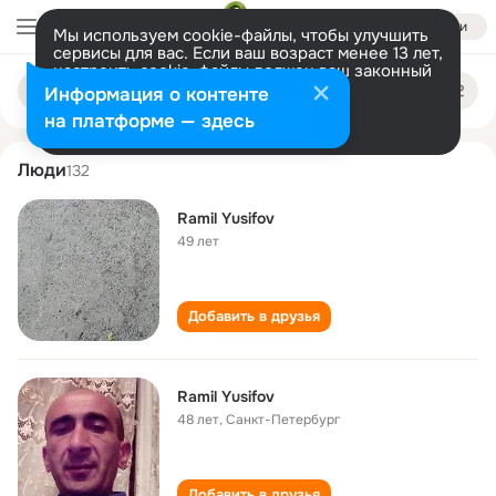
Войти
Мы используем cookie-файлы, чтобы улучшить
сервисы для вас. Если ваш возраст менее 13 лет,
настроить cookie-файлы должен ваш законный
ramil yusifov
Поиск
представитель.
Больше информации
Информация о контенте
по
людям
Разрешить все
Настроить
на платформе — здесь
Люди
132
Ramil Yusifov
49 лет
Добавить в друзья
Ramil Yusifov
48 лет
,
Санкт-Петербург
Добавить в друзья