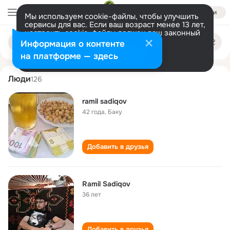
Войти
Мы используем cookie-файлы, чтобы улучшить
сервисы для вас. Если ваш возраст менее 13 лет,
настроить cookie-файлы должен ваш законный
ramil sadiqov
Поиск
представитель.
Больше информации
Информация о контенте
по
людям
Разрешить все
Настроить
на платформе — здесь
Люди
126
ramil sadiqov
42 года
,
Баку
Добавить в друзья
Ramil Sadiqov
36 лет
Добавить в друзья