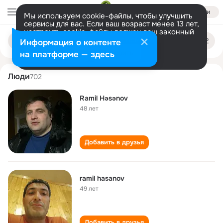
Войти
Мы используем cookie-файлы, чтобы улучшить
сервисы для вас. Если ваш возраст менее 13 лет,
настроить cookie-файлы должен ваш законный
ramil khasanov
Поиск
представитель.
Больше информации
Информация о контенте
по
людям
Разрешить все
Настроить
на платформе — здесь
Люди
702
Ramil Həsənov
48 лет
Добавить в друзья
ramil hasanov
49 лет
Добавить в друзья