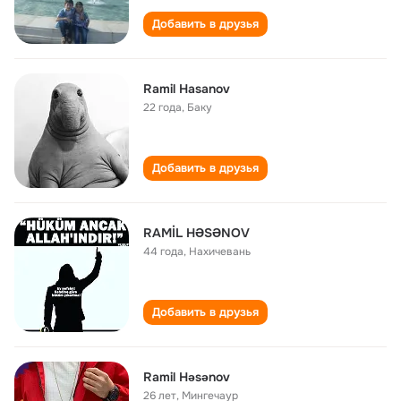
Добавить в друзья
Ramil Hasanov
22 года
,
Баку
Добавить в друзья
RAMİL HƏSƏNOV
44 года
,
Нахичевань
Добавить в друзья
Ramil Həsənov
26 лет
,
Мингечаур