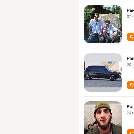
Ра
67 л
До
Ра
20 
До
Ra
23 
До