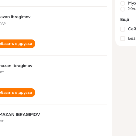
Му
Жен
azan ibragimov
Ещё
года
Сей
Без
бавить в друзья
azan Ibragimov
лет
бавить в друзья
MAZAN IBRAGIMOV
ет