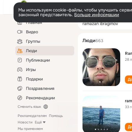
Мы используем cookie-файлы, чтобы улучшить сервис
законный представитель.
Больше информации
Левая
Поиск
Главная
ramazan ibragi
колонка
по
людям
Видео
Люди
663
Группы
Люди
Ram
28 
Публикации
Игры
Подарки
До
Поздравления
Рекомендации
ram
Сменить язык
33 
Рекламодателям
Помощь
Новости
Ещё
До
Мы применяем