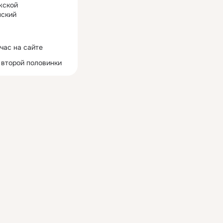
жской
ский
час на сайте
 второй половинки