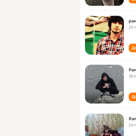
рам
23 
До
Ра
39 
До
Ram
23 