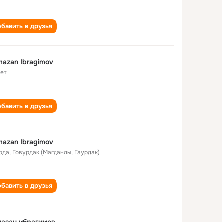
бавить в друзья
azan Ibragimov
лет
бавить в друзья
azan Ibragimov
года
,
Говурдак (Магданлы, Гаурдак)
бавить в друзья
азан ибрагимов