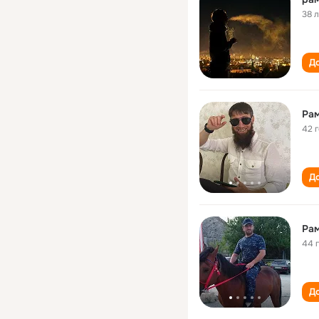
38 
До
Ра
42 
До
Ра
44 
До