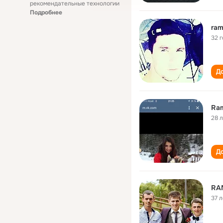
рекомендательные технологии
Подробнее
ram
32 
До
Ram
28 
До
RA
37 л