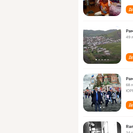
До
Ра
49 
До
Ра
68 
ЮРГ
До
Ram
34 