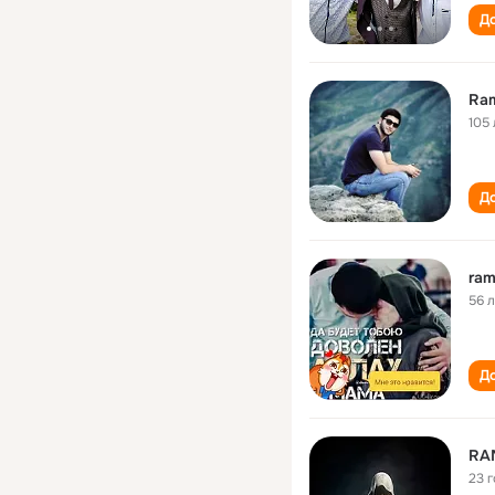
До
Ram
105 
До
ram
56 
До
RAM
23 