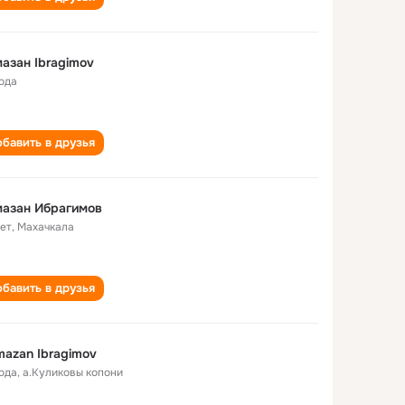
азан Ibragimov
года
бавить в друзья
мазан Ибрагимов
лет
,
Махачкала
бавить в друзья
azan Ibragimov
года
,
а.Куликовы копони