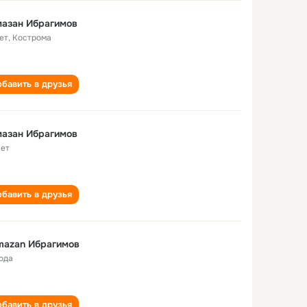
мазан Ибрагимов
ет
,
Кострома
бавить в друзья
мазан Ибрагимов
лет
бавить в друзья
mazan Ибрагимов
года
бавить в друзья