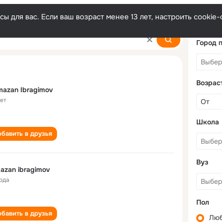
ы для вас. Если ваш возраст менее 13 лет, настроить cooki
mov
Город 
Возрас
azan Ibragimov
лет
Школа
бавить в друзья
Вуз
azan ibragimov
года
Пол
бавить в друзья
Лю