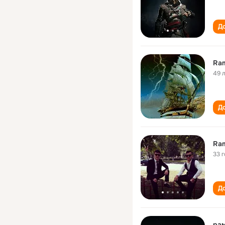
До
Ram
49 
До
Ram
33 
До
рам