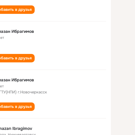
бавить в друзья
мазан Ибрагимов
лет
бавить в друзья
мазан Ибрагимов
лет
ТУ(НПИ) г.Новочеркасск
бавить в друзья
azan Ibragimov
года
,
Нижневартовск