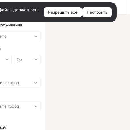
Войти
e-файлы должен ваш
Разрешить все
Настроить
Правая
колонка
проживания
т
бой