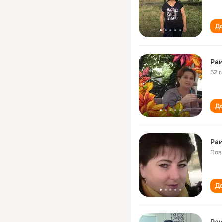
До
Раи
52 
До
Раи
Пов
До
Ра