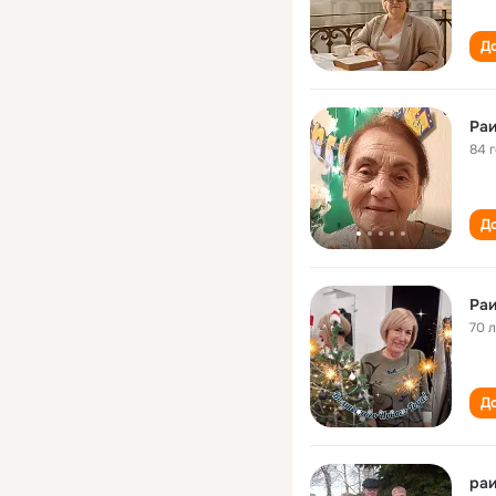
До
Ра
84 
До
Ра
70 
До
раи