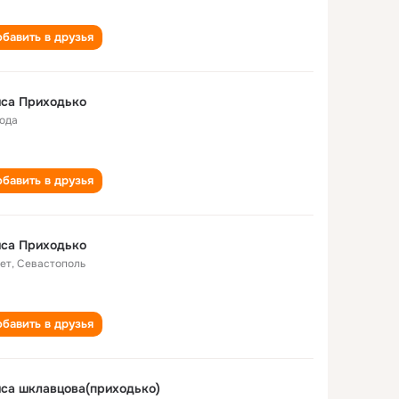
бавить в друзья
иса Приходько
года
бавить в друзья
иса Приходько
лет
,
Севастополь
бавить в друзья
са шклавцова(приходько)