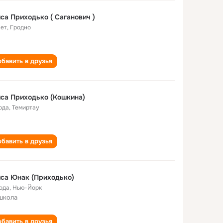
са Приходько ( Саганович )
лет
,
Гродно
бавить в друзья
са Приходько (Кошкина)
ода
,
Темиртау
бавить в друзья
са Юнак (Приходько)
года
,
Нью-Йорк
школа
бавить в друзья