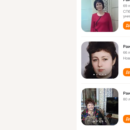
69 
СПб
уни
До
Раи
66 
Нов
До
Раи
80 
До