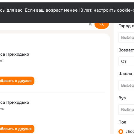
ы для вас. Если ваш возраст менее 13 лет, настроить cooki
Город 
Возрас
иса Приходько
лет
Школа
бавить в друзья
Вуз
иса Приходько
мь
Пол
бавить в друзья
Лю