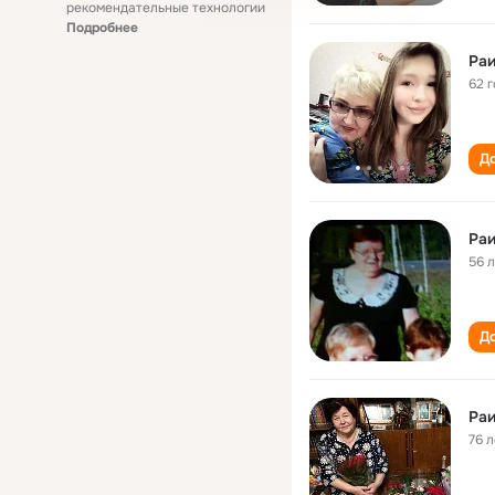
рекомендательные технологии
Подробнее
Ра
62 
До
Ра
56 
До
Раи
76 л