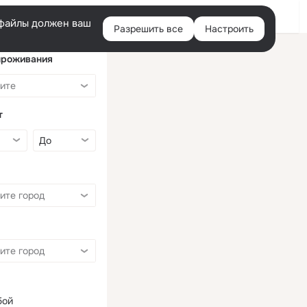
Войти
e-файлы должен ваш
Разрешить все
Настроить
Правая
колонка
проживания
т
бой