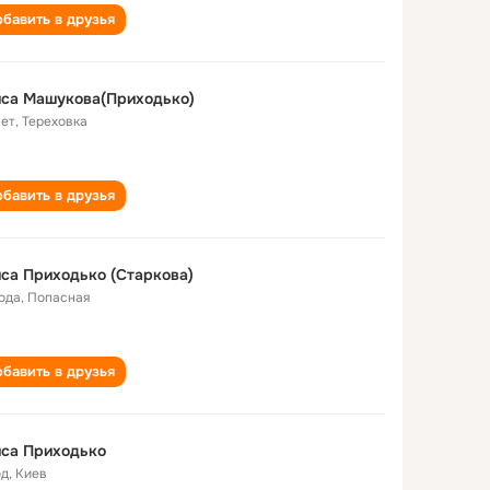
бавить в друзья
иса Машукова(Приходько)
лет
,
Тереховка
бавить в друзья
са Приходько (Старкова)
года
,
Попасная
бавить в друзья
иса Приходько
од
,
Киев