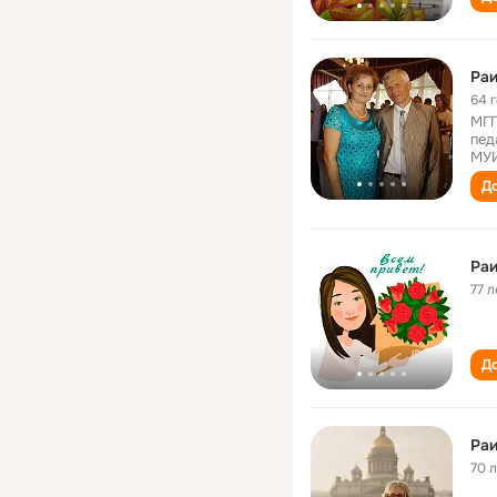
Ра
64 
МГП
пед
МУИ
До
Ра
77 л
До
Ра
70 