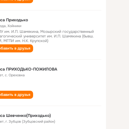
иса Приходько
года
,
Хойники
У им. И.П. Шамякина, Мозырский государственный
агогический университет им. И.П. Шамякина (бывш.
, МГПИ им. Н.К. Крупской)
бавить в друзья
иса ПРИХОДЬКО-ПОЖИЛОВА
ет
,
с. Ореховка
бавить в друзья
иса Шевченко(Приходько)
лет
,
г. Зубцов (Зубцовский район)