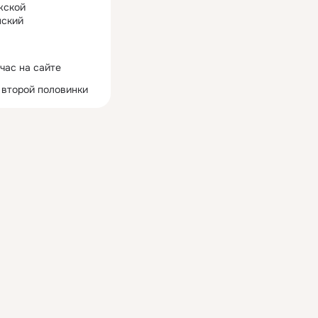
жской
ский
час на сайте
 второй половинки