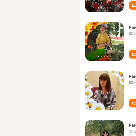
До
Ра
60 
До
Раи
63 
До
Ра
71 г