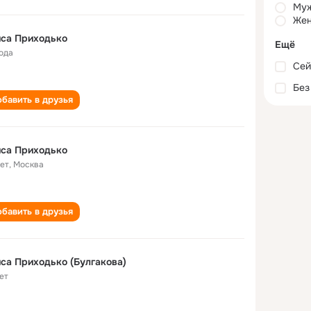
Му
Жен
иса Приходько
Ещё
года
Сей
Без
бавить в друзья
иса Приходько
лет
,
Москва
бавить в друзья
са Приходько (Булгакова)
ет