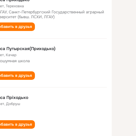
лет
,
Тереховка
ГАУ, Санкт-Петербургский Государственный аграрный
верситет (бывш. ЛСХИ, ЛГАУ)
бавить в друзья
са Путырская(Приходько)
лет
,
Качар
ошумная школа
бавить в друзья
са Пріходько
лет
,
Добруш
бавить в друзья