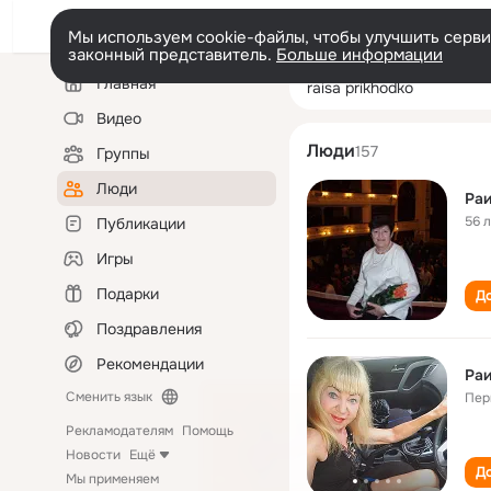
Мы используем cookie-файлы, чтобы улучшить сервис
законный представитель.
Больше информации
Левая
Поиск
Главная
raisa prikhodko
колонка
по
людям
Видео
Люди
157
Группы
Люди
Ра
56 
Публикации
Игры
Подарки
До
Поздравления
Рекомендации
Ра
Сменить язык
Пер
Рекламодателям
Помощь
Новости
Ещё
До
Мы применяем