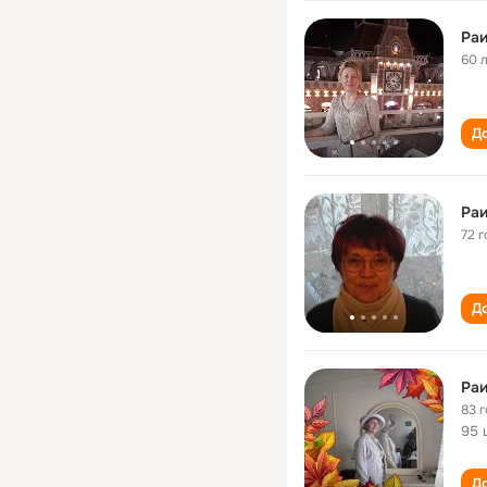
Раи
60 
До
Раи
72 г
До
Раи
83 
95 
До