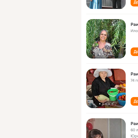
До
Раи
Ило
До
Раи
74 г
До
Раи
60 
Юро