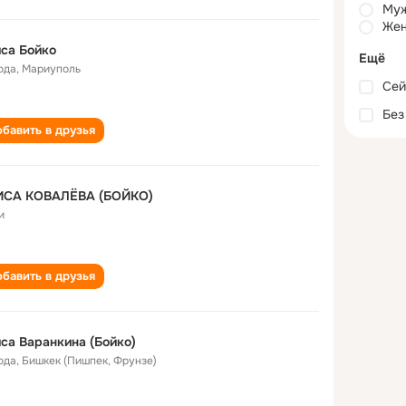
Му
Жен
са Бойко
Ещё
ода
,
Мариуполь
Сей
Без
бавить в друзья
ИСА КОВАЛЁВА (БОЙКО)
и
бавить в друзья
са Варанкина (Бойко)
ода
,
Бишкек (Пишпек, Фрунзе)