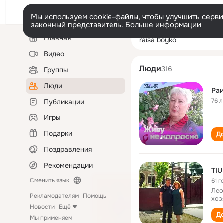
Мы используем cookie-файлы, чтобы улучшить сервис
законный представитель.
Больше информации
Левая
Поиск
Главная
raisa boyko
колонка
по
людям
Видео
Люди
316
Группы
Люди
Раи
76 л
Публикации
Игры
Подарки
До
Поздравления
Рекомендации
TI
Сменить язык
61 г
Лео
Рекламодателям
Помощь
хоз
Новости
Ещё
До
Мы применяем