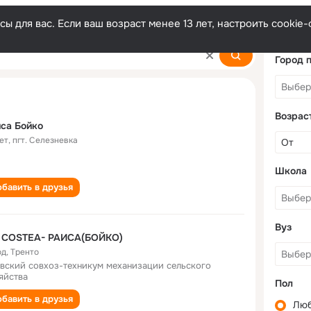
ы для вас. Если ваш возраст менее 13 лет, настроить cooki
Город 
Возрас
са Бойко
ет
,
пгт. Селезневка
Школа
бавить в друзья
Вуз
U COSTEA- РАИСА(БОЙКО)
од
,
Тренто
вский совхоз-техникум механизации сельского
яйства
Пол
бавить в друзья
Лю