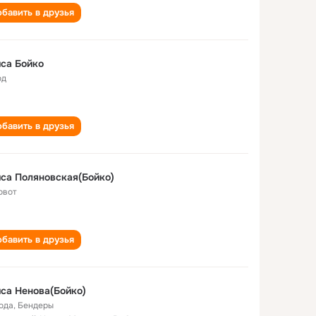
бавить в друзья
са Бойко
од
бавить в друзья
са Поляновская(Бойко)
овот
бавить в друзья
са Ненова(Бойко)
года
,
Бендеры