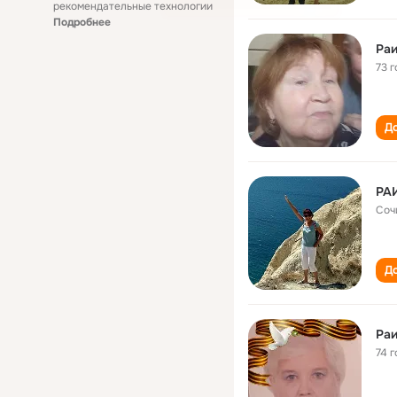
рекомендательные технологии
Подробнее
Раи
73 г
До
РА
Соч
До
Раи
74 г