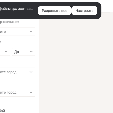
Войти
e-файлы должен ваш
Разрешить все
Настроить
Правая
колонка
проживания
т
бой