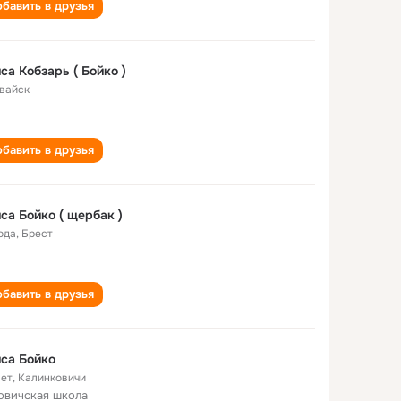
бавить в друзья
са Кобзарь ( Бойко )
вайск
бавить в друзья
са Бойко ( щербак )
ода
,
Брест
бавить в друзья
са Бойко
лет
,
Калинковичи
вичская школа