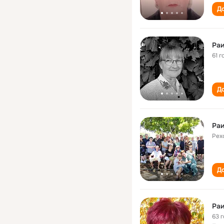
До
Раи
61 г
До
Раи
Рех
До
Раи
63 