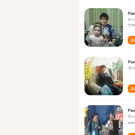
Раи
67 л
ТТ
До
Раи
75 л
До
Раи
74 г
кри