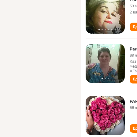
53 
2 ш
До
Раи
89 
Каз
мед
АГ
До
РА
56 
До