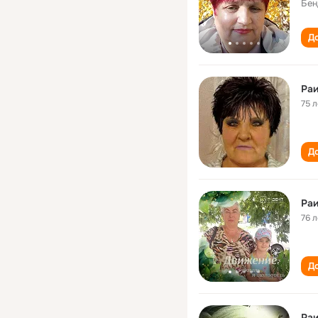
Бен
До
Раи
75 л
До
Раи
76 л
До
Раи