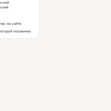
жской
ский
час на сайте
 второй половинки