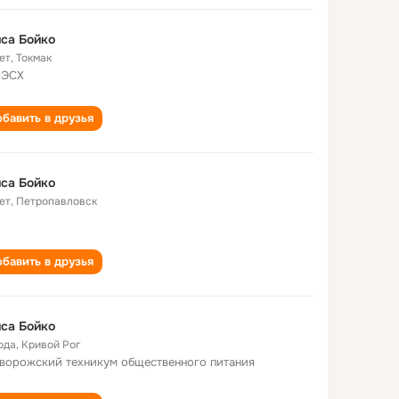
са Бойко
ет
,
Токмак
МЭСХ
бавить в друзья
са Бойко
ет
,
Петропавловск
бавить в друзья
са Бойко
ода
,
Кривой Рог
ворожский техникум общественного питания