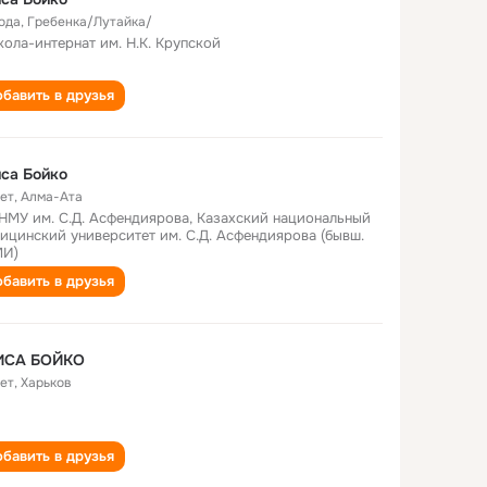
года
,
Гребенка/Лутайка/
кола-интернат им. Н.К. Крупской
бавить в друзья
са Бойко
лет
,
Алма-Ата
НМУ им. С.Д. Асфендиярова, Казахский национальный
ицинский университет им. С.Д. Асфендиярова (бывш.
МИ)
бавить в друзья
ИСА БОЙКО
лет
,
Харьков
бавить в друзья