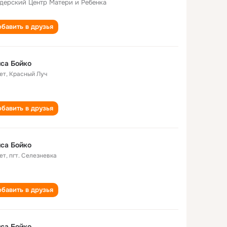
дерский Центр Матери и Ребенка
бавить в друзья
са Бойко
ет
,
Красный Луч
бавить в друзья
са Бойко
ет
,
пгт. Селезневка
бавить в друзья
са Бойко