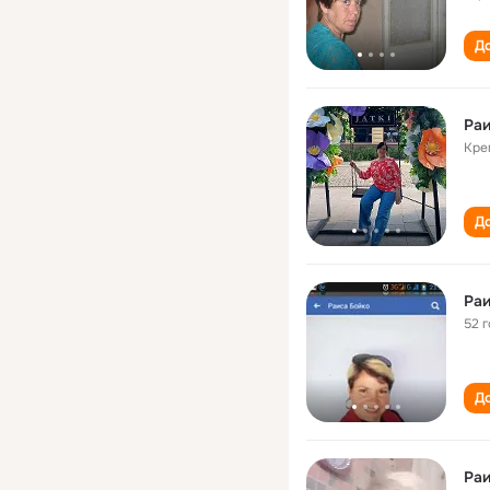
До
Раи
Кре
До
Раи
52 
До
Раи